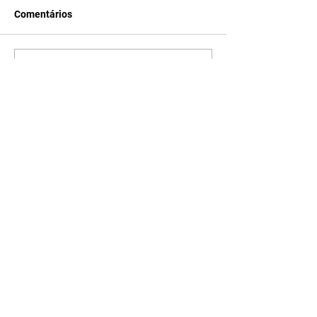
Comentários
Escreva um comentário
Últimas Notícias
A Desalmada | resumo do
capítulo de segunda -
10/08/2026