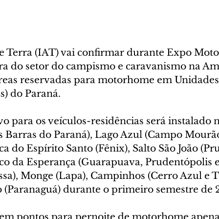
 e Terra (IAT) vai confirmar durante Expo Mot
ira do setor do campismo e caravanismo na Amé
áreas reservadas para motorhome em Unidades
) do Paraná.
o para os veículos-residências será instalado 
s Barras do Paraná), Lago Azul (Campo Mourão
ca do Espírito Santo (Fênix), Salto São João (Pr
sco da Esperança (Guarapuava, Prudentópolis e 
ssa), Monge (Lapa), Campinhos (Cerro Azul e T
o (Paranaguá) durante o primeiro semestre de 
tem pontos para pernoite de motorhome apena