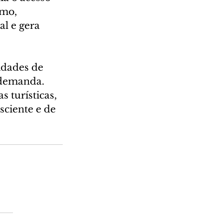
mo, 
l e gera 
idades de 
demanda. 
 turísticas, 
ciente e de 