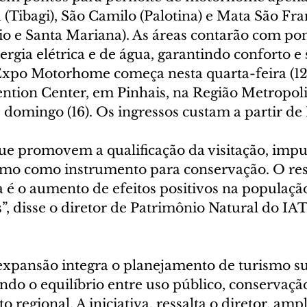
(Tibagi), São Camilo (Palotina) e Mata São Fra
io e Santa Mariana). As áreas contarão com pon
ergia elétrica e de água, garantindo conforto e
 Expo Motorhome começa nesta quarta-feira (12)
tion Center, em Pinhais, na Região Metropoli
té domingo (16). Os ingressos custam a partir de
ue promovem a qualificação da visitação, impu
ismo como instrumento para conservação. O res
 é o aumento de efeitos positivos na população
s”, disse o diretor de Patrimônio Natural do IAT
 expansão integra o planejamento de turismo su
do o equilíbrio entre uso público, conservaçã
 regional. A iniciativa, ressalta o diretor, ampl