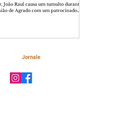
r, João Raul causa um tumulto durante
nião de Agrado com um patrocinador.
orienta Osmar a seguir Cinara, que
be a movimentação e alerta Ronei.
res confronta Cinara sobre a
imação com Ronei. Eduarda pensa
dir a Valéria para ficar com Sol. Gael
e terminar com Naiane. João Raul
ta para Agrado que não está
Siga
Jornale
guindo conviver com seu sucesso, e
na o relacionamento dos dois.