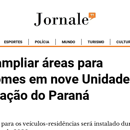
ESPORTES
POLÍCIA
MUNDO
TURISMO
CULTU
ampliar áreas para
mes em nove Unidade
ação do Paraná
para os veículos-residências será instalado du