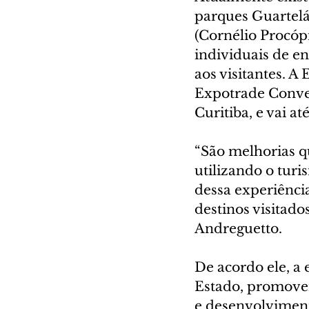
parques Guartelá 
(Cornélio Procóp
individuais de en
aos visitantes. A
Expotrade Conven
Curitiba, e vai a
“São melhorias q
utilizando o tur
dessa experiência
destinos visitado
Andreguetto.
De acordo ele, a
Estado, promoven
e desenvolvimento