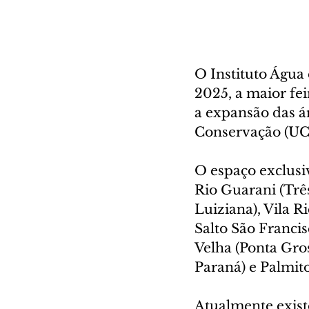
O Instituto Água
2025, a maior fe
a expansão das 
Conservação (UCs
O espaço exclusiv
Rio Guarani (Trê
Luiziana), Vila Ri
Salto São Franci
Velha (Ponta Gro
Paraná) e Palmit
Atualmente exis