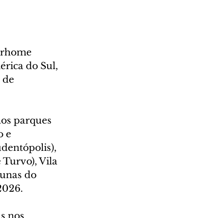
orhome 
rica do Sul, 
 de 
nos parques 
 e 
udentópolis), 
Turvo), Vila 
unas do 
2026.
s nos 