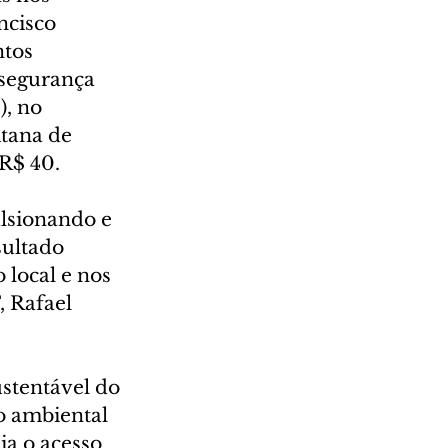
ncisco 
tos 
 segurança 
, no 
tana de 
 R$ 40.
lsionando e 
ultado 
 local e nos 
, Rafael 
stentável do 
o ambiental 
ia o acesso 