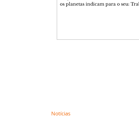
os planetas indicam para o seu: Tra
Amor, Dinheiro, Saúde e Família. E
com 35 páginas. Adquira já através 
loja virtual ou na loja física: rua E
Perneta 30 – loja 21 – galeria Ceza
– centro – Curitiba. Você pode ped
também através do nosso Whatsapp
receber seu livro virtual: (41) 99719
Escute o programa Bom Dia Astral 
Contato comercial
da Rádio Cultura AM 930 e t
mmjornale@gmail.com
Telefone: (41) 99978-9956
Redação
E-mail:
redacaojornale@gmail.com
Site de
Notícias
de Curitiba / Paraná