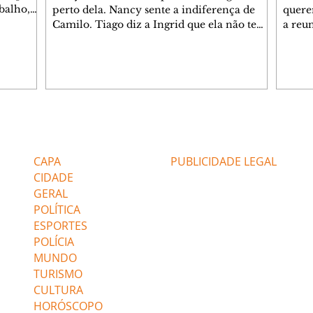
balho,
perto dela. Nancy sente a indiferença de
quere
studo
Camilo. Tiago diz a Ingrid que ela não tem
a reu
da nossa
competência para presidir a joalheria.
Zilá 
miliano
André conta a Pedro que a associação de
perce
r Franco
advogados expulsou Ademir. Laurentino
Palha
ir
contrata Adriana para servir no
aprox
 e
restaurante. Adriana vê Pedro e Bruna no
em pe
-0645.
restaurante. Bruna provoca Adriana. Dora
decid
através
pede ajuda a André para marcar um
inven
Editorias
Editais Certificados
encontro com Suely. Adriana diz a Lyris
conse
que está feliz trabalhando no restaurante de
termi
CAPA
PUBLICIDADE LEGAL
Nanc
CIDADE
GERAL
POLÍTICA
ESPORTES
POLÍCIA
MUNDO
TURISMO
CULTURA
HORÓSCOPO