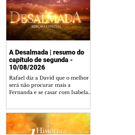
A Desalmada | resumo do
capítulo de segunda -
10/08/2026
Rafael diz a David que o melhor
será não procurar mais a
Fernanda e se casar com Isabela.
Júlia diz a Otávio que sua esposa
desconfia que ele tem uma
amante. Diante do túmulo de
Santiago, Fernanda diz que quer
justiça para ele mas, ao mesmo