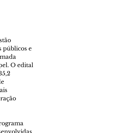
stão 
 públicos e 
amada 
el. O edital 
35,2 
e 
ais 
eração 
programa 
senvolvidas 