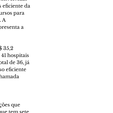
eficiente da 
ursos para 
 A 
presenta a 
 35,2 
41 hospitais 
tal de 36, já 
o eficiente 
 chamada 
ições que 
que tem sete 