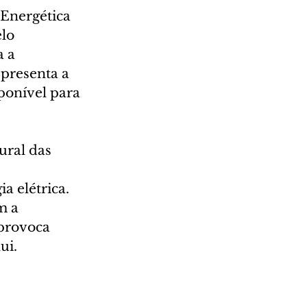
Energética 
lo 
 a 
presenta a 
ponível para 
  
ural das 
 elétrica. 
 a 
 provoca 
ui. 