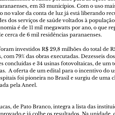
paranaenses, em 33 municípios. Com o uso mais 
o no valor da conta de luz já está liberando rec
es dos serviços de saúde voltados à população.
onomia é de 11 mil megawatts por ano, o que re
 cerca de 6 mil residências paranaenses. 
oram investidos R$ 29,8 milhões do total de R$
, com 79% das obras executadas. Dezesseis dos 
s concluídas e 34 usinas fotovoltaicas, de um to
.  A oferta de um edital para o incentivo do us
spitais foi pioneira no Brasil e surgiu de uma
ada pela Aneel.  
cas, de Pato Branco, integra a lista das institu
provado e já colhe os resultados. Na unidade, 