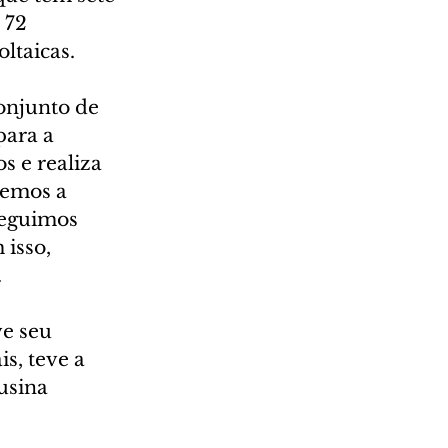
 72 
ltaicas. 
onjunto de 
para a 
s e realiza 
temos a 
seguimos 
isso, 
  
e seu 
s, teve a 
usina 