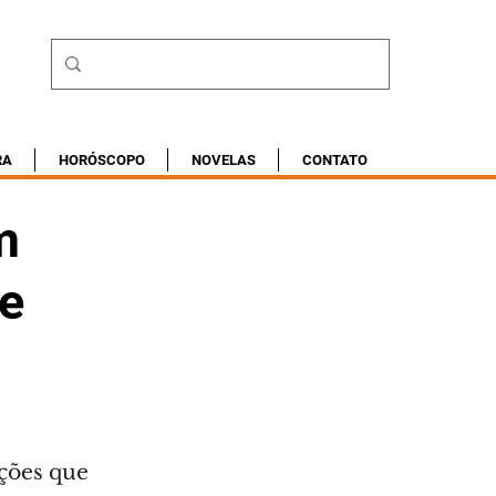
RA
HORÓSCOPO
NOVELAS
CONTATO
m
de
ições que 