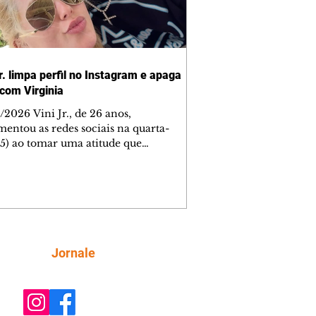
r. limpa perfil no Instagram e apaga
 com Virginia
2026 Vini Jr., de 26 anos,
entou as redes sociais na quarta-
 (5) ao tomar uma atitude que
eendeu seus 64 milhões de seguidores.
xplicação prévia, o atacante do Real
 apagou todas as fotos de seu perfil
stagram, incluindo as publicações ao
da namorada, Virginia Fonseca, de 27
 A decisão rapidamente repercutiu
os fãs do jogador, que passaram a
Siga
Jornale
ular sobre uma possível crise no
ionamento entre ele e a
enciadora.