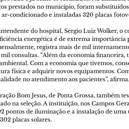
ços prestados no município, foram substituídos
ar-condicionado e instaladas 320 placas fotovo
ntendente do hospital, Sergio Luiz Wolker, o c
ficiência energética é de extrema importância 
mensalmente, registra mais de mil internamento
mil consultas. “Além da economia financeira, 
 ambiental. Com a economia que tivemos, con
ura física e adquirir novos equipamentos. Com 
lidade no atendimento aos pacientes”, afirma.
ração Bom Jesus, de Ponta Grossa, também tev
do na seleção. A instituição, nos Campos Gerai
92 pontos de iluminação e a instalação de uma 
302 placas solares.  