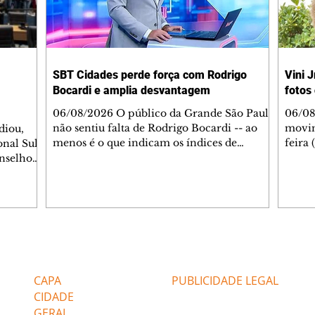
SBT Cidades perde força com Rodrigo
Vini J
Bocardi e amplia desvantagem
fotos
06/08/2026 O público da Grande São Paulo
06/08/
não sentiu falta de Rodrigo Bocardi -- ao
movim
diou,
menos é o que indicam os índices de
feira
onal Sul
audiência do SBT Cidades. Depois de uma
surpr
nselhos
estreia promissora para o histórico da faixa
Sem e
os pela
horária, mas ruim para um apresentador
Madrid
icipais
que dava picos de 15 pontos na faixa
no In
 reuniu
matinal da Globo, o novo jornalístico está
lado 
cipais
com seus primeiros sinais de que não caiu
anos.
NCME no
no gosto dos telespectadores. Em 3 dias no
entre 
de do
Editorias
Editais Certificados
ar, a atração não encontrou um piso de
espec
ências e
público e voltou a sofrer com a B
relac
ltadas ao
CAPA
PUBLICIDADE LEGAL
influ
CIDADE
GERAL