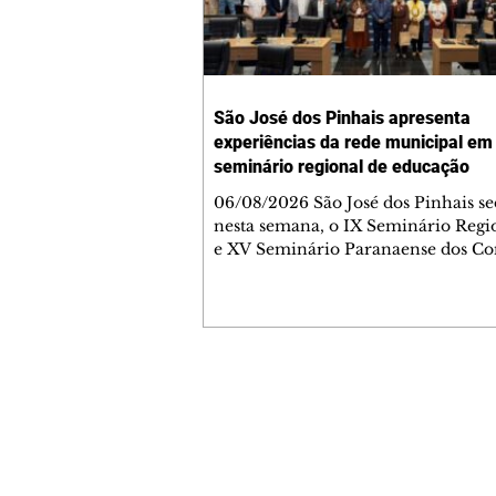
São José dos Pinhais apresenta
experiências da rede municipal em
seminário regional de educação
06/08/2026 São José dos Pinhais se
nesta semana, o IX Seminário Regi
e XV Seminário Paranaense dos Co
Municipais de Educação, promovid
União Nacional dos Conselhos Mun
de Educação (UNCME). O encontro
representantes dos Conselhos Muni
de Educação e das unidades da U
Paraná, Santa Catarina e Rio Gran
Contato comercial
Sul, promovendo a troca de experi
mmjornale@gmail.com
o debate sobre políticas públicas vo
Telefone: (41) 99978-9956
fortalecimento da educação públic
Redação