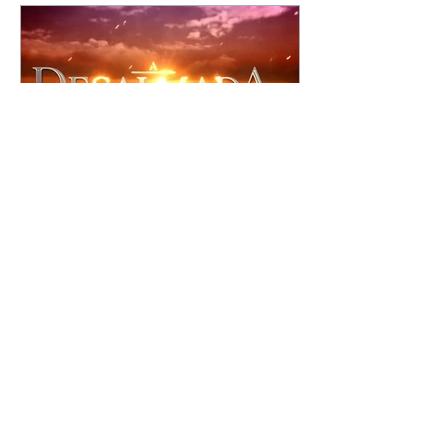
A Desalmada | resumo do
capítulo de segunda -
10/08/2026
Rafael diz a David que o melhor
será não procurar mais a
Fernanda e se casar com Isabela.
Júlia diz a Otávio que sua esposa
desconfia que ele tem uma
amante. Diante do túmulo de
Santiago, Fernanda diz que quer