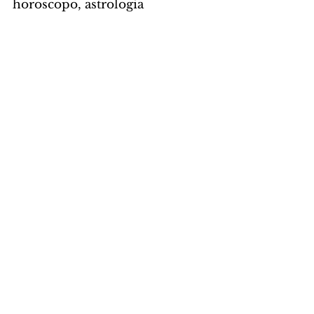
horoscopo, astrologia
HORÓSCOPO
Comentários
Escreva um comentário
Últimas Notícias