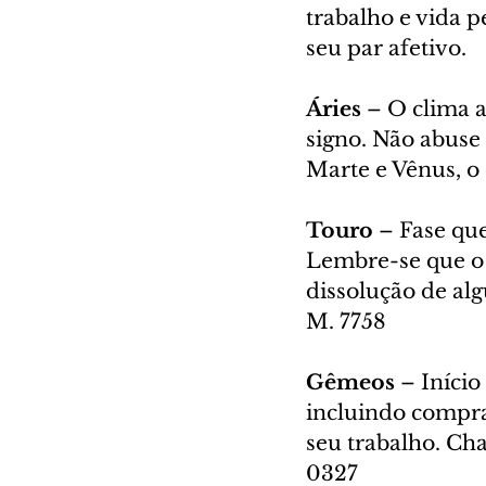
trabalho e vida p
seu par afetivo.
Áries
 – O clima a
signo. Não abuse 
Marte e Vênus, o
Touro
 – Fase qu
Lembre-se que o 
dissolução de alg
M. 7758
Gêmeos
 – Iníci
incluindo compra
seu trabalho. Ch
0327