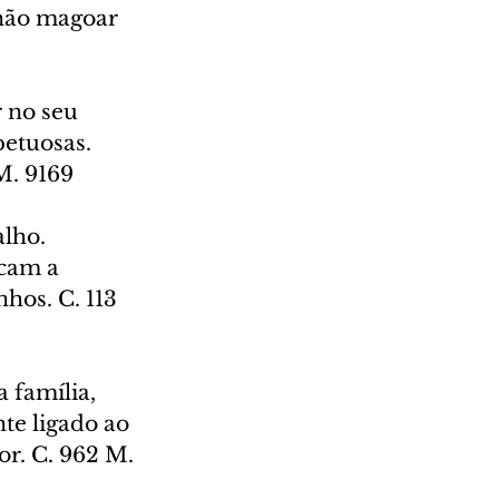
 não magoar 
 no seu 
etuosas. 
M. 9169
lho. 
cam a 
hos. C. 113 
 família, 
te ligado ao 
r. C. 962 M. 