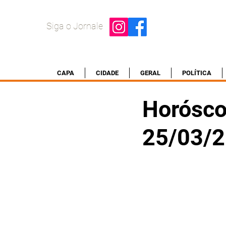
Siga o Jornale
CAPA
CIDADE
GERAL
POLÍTICA
Horósco
25/03/