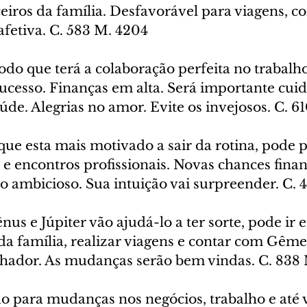
eiros da família. Desfavorável para viagens, c
afetiva. C. 583 M. 4204
íodo que terá a colaboração perfeita no trabalho
ucesso. Finanças em alta. Será importante cui
de. Alegrias no amor. Evite os invejosos. C. 6
 que esta mais motivado a sair da rotina, pode
e encontros profissionais. Novas chances financ
 ambicioso. Sua intuição vai surpreender. C. 
ênus e Júpiter vão ajudá-lo a ter sorte, pode ir 
da família, realizar viagens e contar com Gême
hador. As mudanças serão bem vindas. C. 838
do para mudanças nos negócios, trabalho e até v