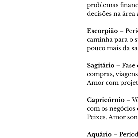
problemas financ
decisões na área 
Escorpião
 – Per
caminha para o s
pouco mais da saú
Sagitário
 – Fase
compras, viagens 
Amor com projeto
Capricórnio
 – V
com os negócios 
Peixes. Amor son
Aquário
 – Perío