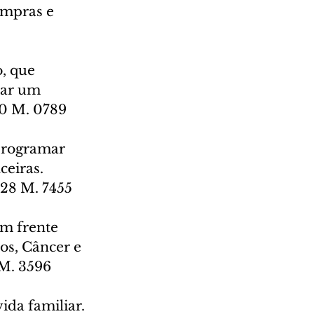
ompras e 
, que 
dar um 
10 M. 0789
 programar 
eiras. 
428 M. 7455
em frente 
os, Câncer e 
 M. 3596
ida familiar. 