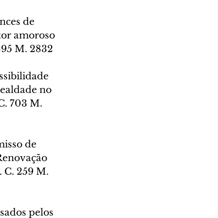
nces de 
etor amoroso 
895 M. 2832
sibilidade 
lealdade no 
C. 703 M. 
misso de 
 Renovação 
 C. 259 M. 
usados pelos 