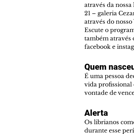
através da nossa l
21 – galeria Cez
através do nosso 
Escute o program
também através d
facebook e instag
Quem nasceu
É uma pessoa dec
vida profissional
vontade de vencer
Alerta
Os librianos come
durante esse per