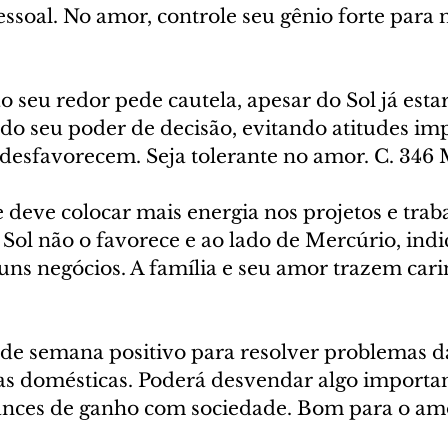
essoal. No amor, controle seu gênio forte para
o seu redor pede cautela, apesar do Sol já estar
do seu poder de decisão, evitando atitudes imp
 desfavorecem. Seja tolerante no amor. C. 346 
e deve colocar mais energia nos projetos e traba
Sol não o favorece e ao lado de Mercúrio, indi
uns negócios. A família e seu amor trazem carin
o de semana positivo para resolver problemas da
s domésticas. Poderá desvendar algo importan
ances de ganho com sociedade. Bom para o amo