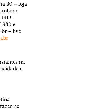
ta 30 – loja 
 também 
1419.  
 930 e 
br – live 
m.br
stantes na 
pacidade e 
tina 
fazer no 