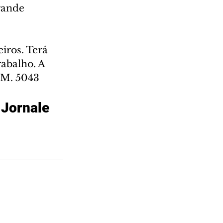
rande 
iros. Terá 
rabalho. A 
1 M. 5043
 Jornale