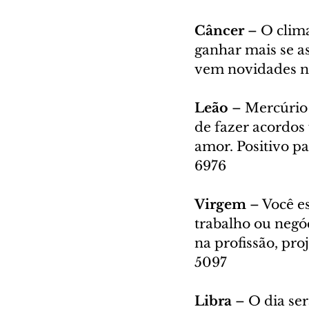
Câncer 
– O clima
ganhar mais se as
vem novidades na
Leão 
– Mercúrio 
de fazer acordos 
amor. Positivo p
6976
Virgem
 – Você e
trabalho ou negóc
na profissão, pro
5097
Libra
 – O dia se