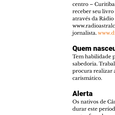
centro – Curitib
receber seu livro
através da Rádio
www.radioastralc
jornalista. 
www.di
Quem nasceu
Tem habilidade p
sabedoria. Traba
procura realizar 
carismático.
Alerta
Os nativos de Cân
durar este perío