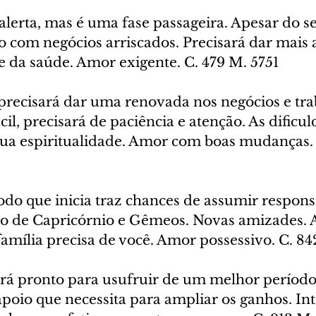
alerta, mas é uma fase passageira. Apesar do s
o com negócios arriscados. Precisará dar mais 
e da saúde. Amor exigente. C. 479 M. 5751
 precisará dar uma renovada nos negócios e tra
cil, precisará de paciência e atenção. As dificul
a espiritualidade. Amor com boas mudanças. 
odo que inicia traz chances de assumir respons
io de Capricórnio e Gêmeos. Novas amizades. A
família precisa de você. Amor possessivo. C. 8
ará pronto para usufruir de um melhor período
apoio que necessita para ampliar os ganhos. Intu