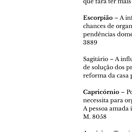
que fará ter mais
Escorpião
 – A i
chances de organi
pendências domést
3889
Sagitário – A infl
de solução dos p
reforma da casa 
Capricórnio 
– P
necessita para or
A pessoa amada ir
M. 8058