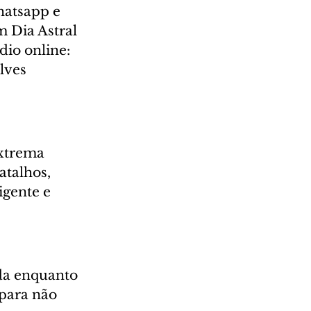
hatsapp e 
m Dia Astral 
io online: 
lves 
xtrema 
talhos, 
igente e 
ada enquanto 
para não 