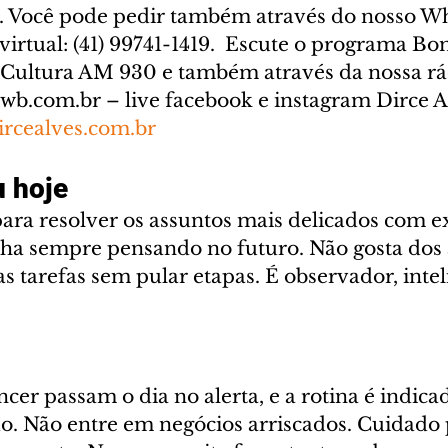
a. Você pode pedir também através do nosso W
 virtual: (41) 99741-1419.  Escute o programa Bo
 Cultura AM 930 e também através da nossa rád
wb.com.br – live facebook e instagram Dirce A
rcealves.com.br
 hoje
ara resolver os assuntos mais delicados com e
lha sempre pensando no futuro. Não gosta dos a
as tarefas sem pular etapas. É observador, intel
cer passam o dia no alerta, e a rotina é indic
do. Não entre em negócios arriscados. Cuidado 