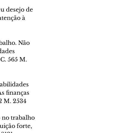
eu desejo de 
atenção à 
balho. Não 
dades 
C. 565 M. 
abilidades 
s finanças 
42 M. 2534
 no trabalho 
ição forte, 