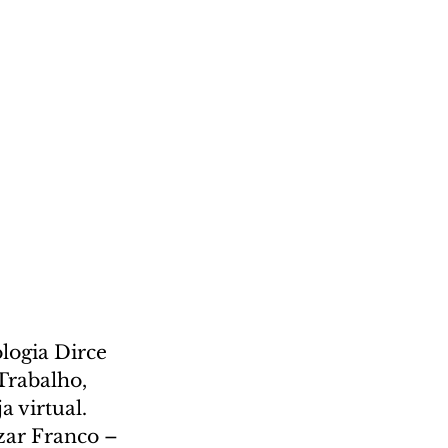
logia Dirce 
Trabalho, 
 virtual. 
zar Franco – 