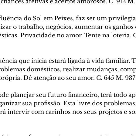
 chances afetivas e acertos amorosos. C. 913 M.
nfluência do Sol em Peixes, faz ser um privileg
zar o trabalho, negócios, aumentar os ganhos e
icas. Privacidade no amor. Tente na loteria. C
uência que inicia estará ligada à vida familiar. 
roblemas domésticos, realizar mudanças, comp
própria. Dê atenção ao seu amor. C. 645 M. 93
ode planejar seu futuro financeiro, terá todo ap
ganizar sua profissão. Esta livre dos problemas
á intervir com carinhos nos seus projetos e so