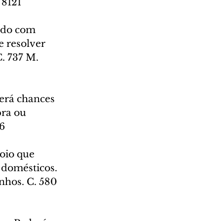
 8121
iado com 
 resolver 
. 737 M. 
Terá chances 
ra ou 
76
oio que 
 domésticos. 
nhos. C. 580 