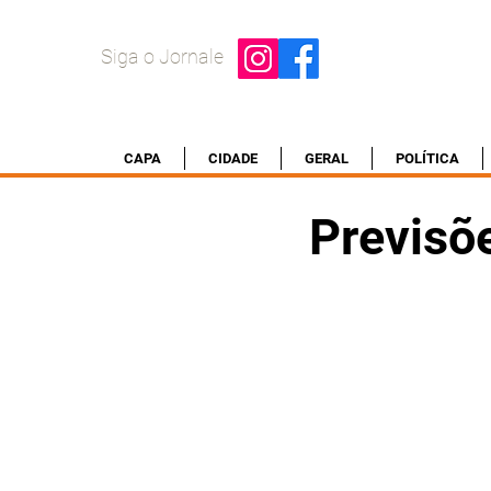
Siga o Jornale
CAPA
CIDADE
GERAL
POLÍTICA
Previsõ