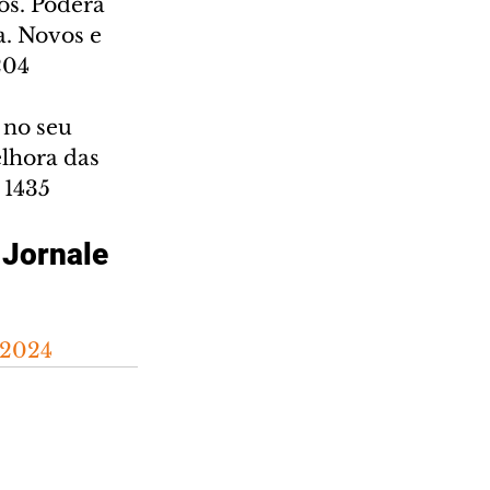
os. Poderá 
a. Novos e 
204
 no seu 
lhora das 
 1435
 Jornale
o2024