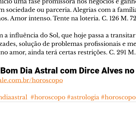
nício uma fase promissora nos negócios e ganh
em sociedade ou parceria. Alegrias com a famíli
hos. Amor intenso. Tente na loteria. C. 126 M. 7
 a influência do Sol, que hoje passa a transitar
zades, solução de problemas profissionais e me
no amor, ainda terá certas restrições. C. 291 M.
Bom Dia Astral com Dirce Alves no
ale.com.br/horoscopo
diaastral
#horoscopo
#astrologia
#horoscop