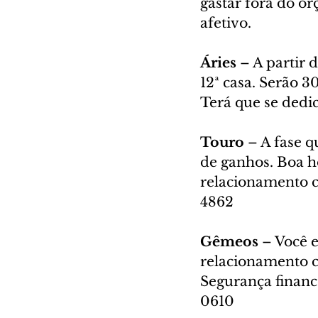
gastar fora do or
afetivo. 
Áries
 – A partir 
12ª casa. Serão 3
Terá que se dedi
Touro 
– A fase q
de ganhos. Boa h
relacionamento c
4862
Gêmeos
 – Você 
relacionamento c
Segurança financ
0610