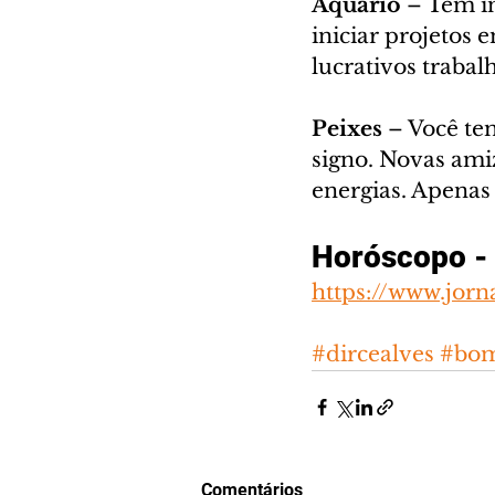
Aquário
 – Tem i
iniciar projetos 
lucrativos trabal
Peixes
 – Você tem
signo. Novas ami
energias. Apenas 
Horóscopo - 
https://www.jorn
#dircealves
#bom
Comentários