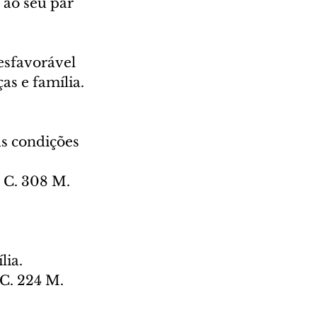
 ao seu par 
esfavorável 
as e família. 
as condições 
 C. 308 M. 
ia. 
C. 224 M. 