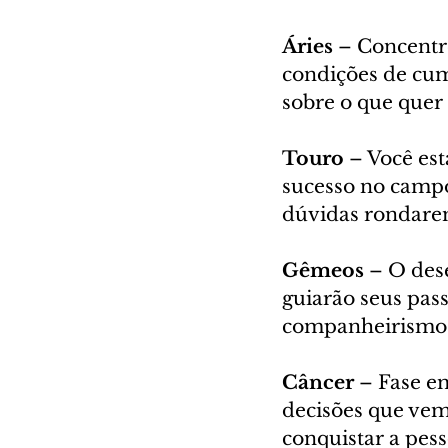
Áries 
– Concentre
condições de cump
sobre o que quer 
Touro 
– Você est
sucesso no campo
dúvidas rondarem
Gêmeos 
– O dese
guiarão seus pass
companheirismo n
Câncer 
– Fase em
decisões que vem
conquistar a pes