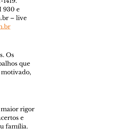
1419.  
 930 e 
br – live 
m.br
s. Os 
balhos que 
 motivado, 
maior rigor 
certos e 
 família. 