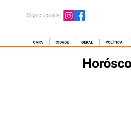
Siga o Jornale
CAPA
CIDADE
GERAL
POLÍTICA
Horósco