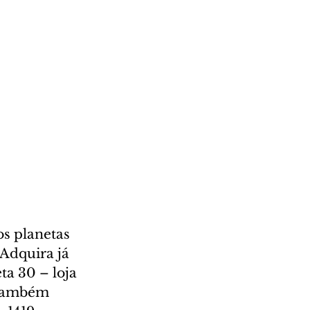
s planetas 
Adquira já 
ta 30 – loja 
 também 