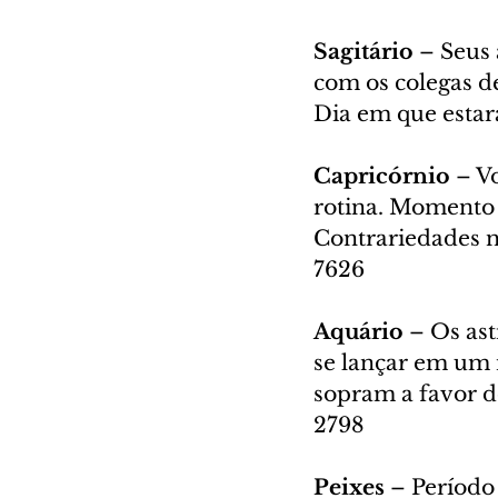
Sagitário 
– Seus
com os colegas de
Dia em que estará
Capricórnio 
– V
rotina. Momento 
Contrariedades n
7626
Aquário 
– Os as
se lançar em um n
sopram a favor d
2798
Peixes 
– Período 