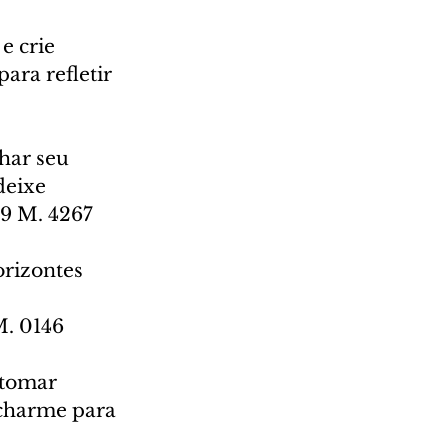
e crie 
ara refletir 
har seu 
deixe 
79 M. 4267
orizontes 
M. 0146
 tomar 
 charme para 