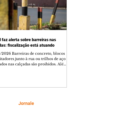
 faz alerta sobre barreiras nas
das: fiscalização está atuando
/2026 Barreiras de concreto, blocos
tadores junto à rua ou trilhos de aço
lados nas calçadas são proibidos. Além
rem obstáculos para a livre circulação
destres, essas estruturas podem causar
rar acidentes de trânsito — e os
ietários dos imóveis podem ser
sabilizados. O alerta é do Instituto de
isa e Planejamento de Ponta Grossa
), que está intensificando a
Siga
Jornale
ização sobre as calçadas, o que inclui
 barreiras. Um ca