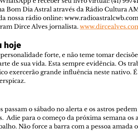
WhatsApp e receber seu livro virtual: (41) 99741-
a Bom Dia Astral através da Rádio Cultura AM
a nossa rádio online: www.radioastralcwb.com.
ram Dirce Alves jornalista. 
www.dircealves.co
 hoje
personalidade forte, e não teme tomar decisõe
rte de sua vida. Esta sempre evidência. Os tra
co exercerão grande influência neste nativo. É
rspicaz.
s passam o sábado no alerta e os astros pedem 
s.  Adie para o começo da próxima semana os a
alho. Não force a barra com a pessoa amada ou