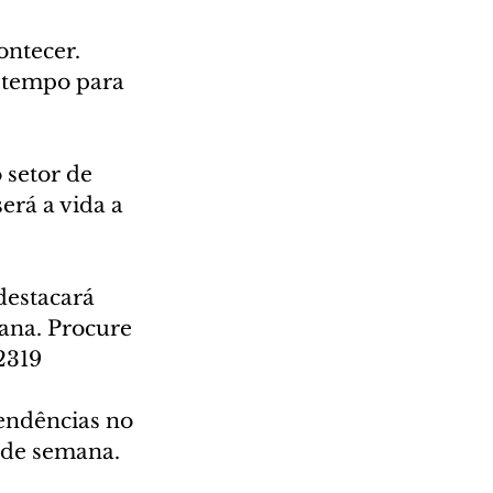
ontecer. 
 tempo para 
 setor de 
erá a vida a 
destacará 
ana. Procure 
2319
endências no 
l de semana. 