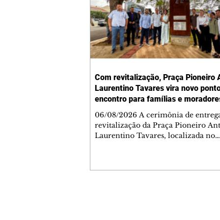
Com revitalização, Praça Pioneiro 
Laurentino Tavares vira novo pont
encontro para famílias e moradore
Jardim Liberdade
06/08/2026 A cerimônia de entreg
revitalização da Praça Pioneiro An
Laurentino Tavares, localizada no
cruzamento da Avenida dos Palma
as ruas Laudelino Pedro da Silva e 
Chrisóstomo Capinan, no Jardim
Liberdade, ocorreu nesta quinta-fei
espaço recebeu melhorias que amp
opções de lazer e convivência da
Contato comercial
comunidade, tornando a praça mai
mmjornale@gmail.com
acessível, segura e confortável para