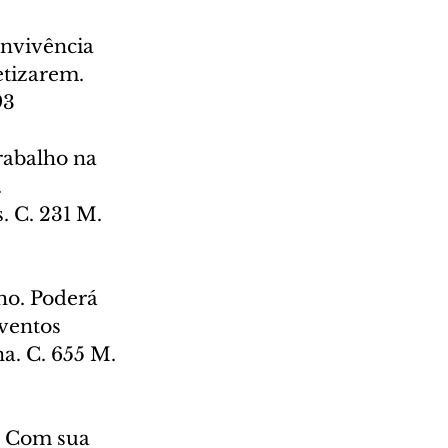
nvivência 
etizarem. 
93
rabalho na 
 
 C. 231 M. 
ho. Poderá 
ventos 
a. C. 655 M. 
. Com sua 