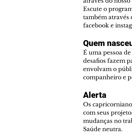
através do nosso 
Escute o program
também através d
facebook e instag
Quem nasceu
É uma pessoa de 
desafios fazem pa
envolvam o públi
companheiro e pe
Alerta
Os capricorniano
com seus projeto
mudanças no trab
Saúde neutra.