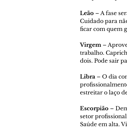
Leão 
– A fase se
Cuidado para não
ficar com quem g
Virgem 
– Aprove
trabalho. Caprich
dois. Pode sair pa
Libra 
– O dia co
profissionalmente
estreitar o laço 
Escorpião 
– Dem
setor profissiona
Saúde em alta. Vi