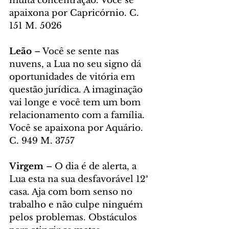
muita concentração. Você se 
apaixona por Capricórnio. C. 
151 M. 5026
Leão
 – Você se sente nas 
nuvens, a Lua no seu signo dá 
oportunidades de vitória em 
questão jurídica. A imaginação 
vai longe e você tem um bom 
relacionamento com a família. 
Você se apaixona por Aquário. 
C. 949 M. 3757
Virgem
 – O dia é de alerta, a 
Lua esta na sua desfavorável 12ª 
casa. Aja com bom senso no 
trabalho e não culpe ninguém 
pelos problemas. Obstáculos 