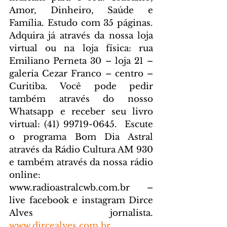
Amor, Dinheiro, Saúde e 
Família. Estudo com 35 páginas. 
Adquira já através da nossa loja 
virtual ou na loja física: rua 
Emiliano Perneta 30 – loja 21 – 
galeria Cezar Franco – centro – 
Curitiba. Você pode pedir 
também através do nosso 
Whatsapp e receber seu livro 
virtual: (41) 99719-0645. 
 Escute 
o programa Bom Dia Astral 
através da Rádio Cultura AM 930 
e também através da nossa rádio 
online: 
www.radioastralcwb.com.br
 – 
live facebook e instagram Dirce 
Alves jornalista. 
www.dircealves.com.br