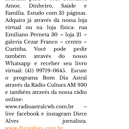
Amor, Dinheiro, Saúde e 
Família. Estudo com 35 páginas. 
Adquira já através da nossa loja 
virtual ou na loja física: rua 
Emiliano Perneta 30 – loja 21 – 
galeria Cezar Franco – centro – 
Curitiba. Você pode pedir 
também através do nosso 
Whatsapp e receber seu livro 
virtual: (41) 99719-0645. 
 Escute 
o programa Bom Dia Astral 
através da Rádio Cultura AM 930 
e também através da nossa rádio 
online: 
www.radioastralcwb.com.br
 – 
live facebook e instagram Dirce 
Alves jornalista. 
www.dircealves.com.br