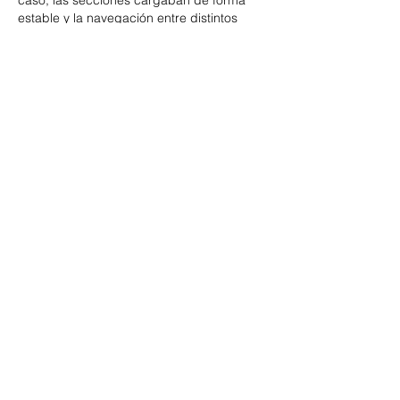
caso, las secciones cargaban de forma 
estable y la navegación entre distintos 
apartados resultaba sencilla, sin 
demasiados pasos ni 
https://strendus-
mx.mx/
 elementos innecesarios. También 
se nota cuando un sitio está bien 
adaptado a pantallas…
Mostrar mais
Editado
Curtir
Últimas Notícias
Mundo POP: Zé Felipe
decora novo jatinho com
ilustração de Virgínia e dos
filhos
07/08/2026
Reprodução/Instagram/@zefelip