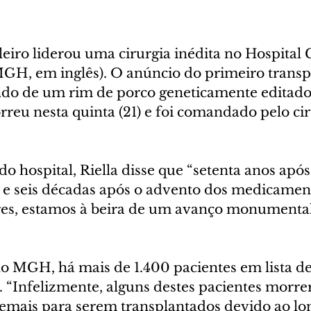
iro liderou uma cirurgia inédita no Hospital 
GH, em inglês). O anúncio do primeiro trans
do de um rim de porco geneticamente editado
reu nesta quinta (21) e foi comandado pelo cir
 hospital, Riella disse que “setenta anos após
l e seis décadas após o advento dos medicamen
es, estamos à beira de um avanço monumental
no MGH, há mais de 1.400 pacientes em lista de
. “Infelizmente, alguns destes pacientes morre
demais para serem transplantados devido ao l