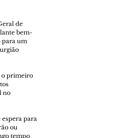
Geral de 
plante bem-
 para um 
urgião 
 o primeiro 
tos 
 no 
 espera para 
rão ou 
ongo tempo 