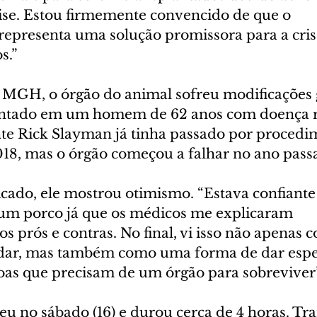
lise. Estou firmemente convencido de que o 
representa uma solução promissora para a cris
s.”
MGH, o órgão do animal sofreu modificações g
lantado em um homem de 62 anos com doença r
nte Rick Slayman já tinha passado por procedi
018, mas o órgão começou a falhar no ano pass
ado, ele mostrou otimismo. “Estava confiante
 um porco já que os médicos me explicaram 
s prós e contras. No final, vi isso não apenas
dar, mas também como uma forma de dar espe
oas que precisam de um órgão para sobreviver”
u no sábado (16) e durou cerca de 4 horas. Tra