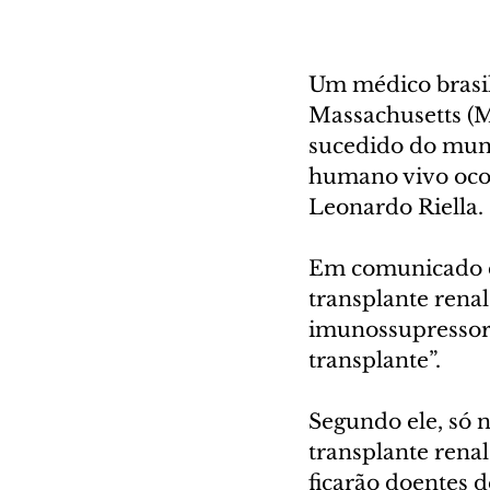
Um médico brasile
Massachusetts (M
sucedido do mun
humano vivo ocor
Leonardo Riella.
Em comunicado do
transplante rena
imunossupressor
transplante”.
Segundo ele, só 
transplante renal
ficarão doentes 