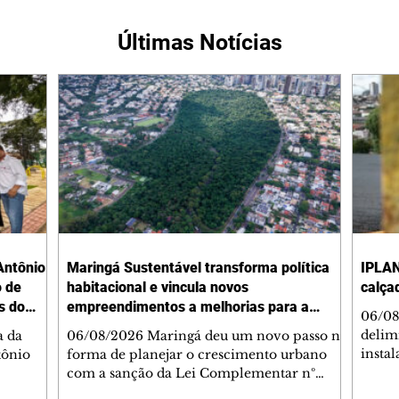
Últimas Notícias
Antônio
Maringá Sustentável transforma política
IPLAN
o de
habitacional e vincula novos
calça
s do
empreendimentos a melhorias para a
06/08
cidade
delimi
a da
06/08/2026 Maringá deu um novo passo na
insta
tônio
forma de planejar o crescimento urbano
de se
com a sanção da Lei Complementar nº
de pe
res com
1.544, que institui o Programa Maringá