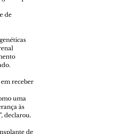
e de 
enéticas 
enal 
mento 
ado.
 em receber 
 como uma 
rança às 
, declarou.
nsplante de 