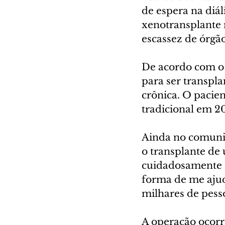
de espera na diá
xenotransplante 
escassez de órgão
De acordo com o 
para ser transp
crônica. O pacie
tradicional em 2
Ainda no comunic
o transplante de
cuidadosamente o
forma de me aju
milhares de pess
A operação ocorre