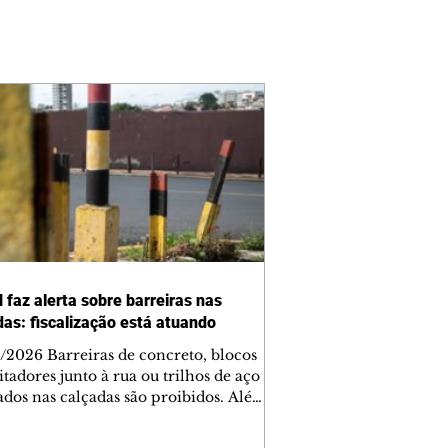
 faz alerta sobre barreiras nas
das: fiscalização está atuando
/2026 Barreiras de concreto, blocos
tadores junto à rua ou trilhos de aço
lados nas calçadas são proibidos. Além
rem obstáculos para a livre circulação
destres, essas estruturas podem causar