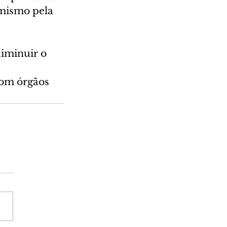
imismo pela 
diminuir o 
com órgãos 