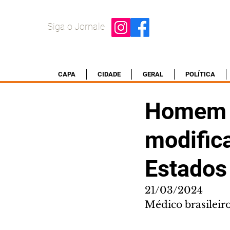
Siga o Jornale
CAPA
CIDADE
GERAL
POLÍTICA
Homem r
modific
Estados
21/03/2024
Médico brasileir