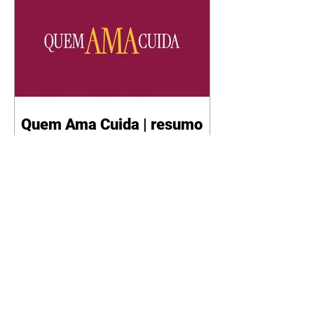
Quem Ama Cuida | resumo
do capítulo de sábado -
08/08/2026
Suely avisa a Ademir para não
chegar mais perto dela. Nancy
sente a indiferença de Camilo.
Tiago diz a Ingrid que ela não
tem competência para presidir a
joalheria. André conta a Pedro
que a associação de advogados
expulsou Ademir. Laurentino