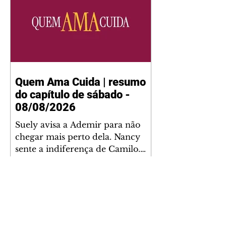
Quem Ama Cuida | resumo
do capítulo de sábado -
08/08/2026
Suely avisa a Ademir para não
chegar mais perto dela. Nancy
sente a indiferença de Camilo.
Tiago diz a Ingrid que ela não
tem competência para presidir a
joalheria. André conta a Pedro
que a associação de advogados
expulsou Ademir. Laurentino
contrata Adriana para servir no