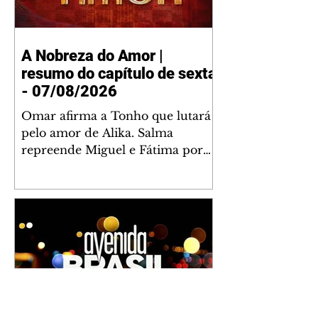
A Nobreza do Amor |
resumo do capítulo de sexta
- 07/08/2026
Omar afirma a Tonho que lutará
pelo amor de Alika. Salma
repreende Miguel e Fátima por
terem sido rudes com Omar.
Maria Helena aconselha Manoel
sobre seu namoro com Ana
Maria. Pressionado, Bakari revela
a Jendal que Chinua esteve em
terras inimigas. Omar pede que
Alika o acompanhe até a agência
bancária. Chinua alerta Dumi,
Akin e Ladisa sobre as