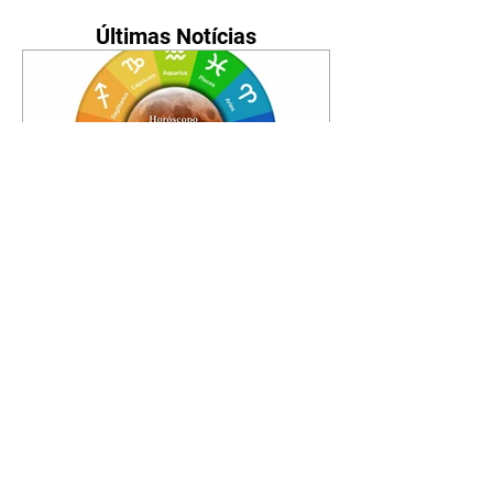
Últimas Notícias
Horóscopo - 09/08/2026
Tenha seu Mapa Astral de
nascimento, o Mapa astral do Ano
de 2026 e 2027, o que os planetas
indicam para o seu: Trabalho,
Amor, Dinheiro, Saúde e Família.
Estudo com 35 páginas. Adquira
já através da nossa loja virtual ou
na loja física: rua Emiliano