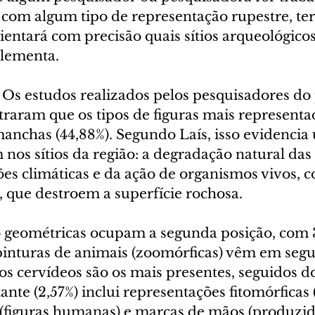
com algum tipo de representação rupestre, te
ientará com precisão quais sítios arqueológico
plementa.
 estudos realizados pelos pesquisadores do 
aram que os tipos de figuras mais representad
anchas (44,88%). Segundo Laís, isso evidencia
os sítios da região: a degradação natural das
es climáticas e da ação de organismos vivos, c
, que destroem a superfície rochosa.
po geométricas ocupam a segunda posição, com 
pinturas de animais (zoomórficas) vêm em segu
 os cervídeos são os mais presentes, seguidos d
ante (2,57%) inclui representações fitomórficas (
(figuras humanas) e marcas de mãos (produzid