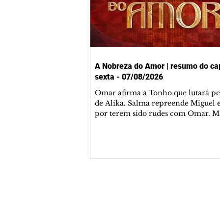
A Nobreza do Amor | resumo do cap
sexta - 07/08/2026
Omar afirma a Tonho que lutará p
de Alika. Salma repreende Miguel 
por terem sido rudes com Omar. M
Helena aconselha Manoel sobre se
namoro com Ana Maria. Pressiona
Bakari revela a Jendal que Chinua 
em terras inimigas. Omar pede que
acompanhe até a agência bancária
alerta Dumi, Akin e Ladisa sobre as
desconfianças de Jendal, que sonda
Contato comercial
sobre seu conselheiro. Chinua suge
mmjornale@gmail.com
Kênia reveja sua decisão de se junta
Telefone: (41) 99978-9956
rebel