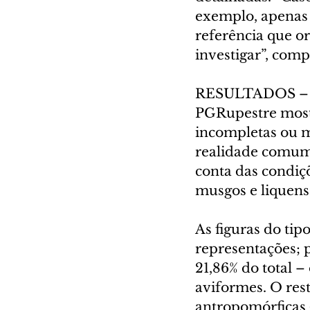
exemplo, apenas 
referência que or
investigar”, com
RESULTADOS – Os
PGRupestre mostr
incompletas ou m
realidade comum n
conta das condiçõ
musgos e liquens
As figuras do ti
representações; 
21,86% do total –
aviformes. O rest
antropomórficas 