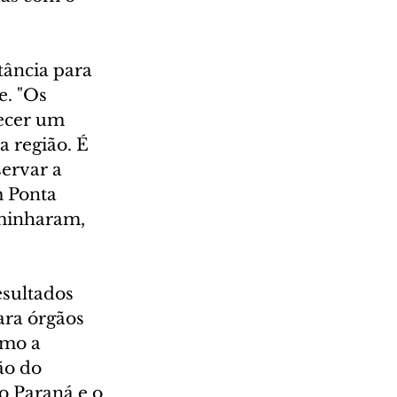
ância para 
e. "Os 
ecer um 
 região. É 
ervar a 
 Ponta 
aminharam, 
esultados 
ara órgãos 
omo a 
ão do 
o Paraná e o 