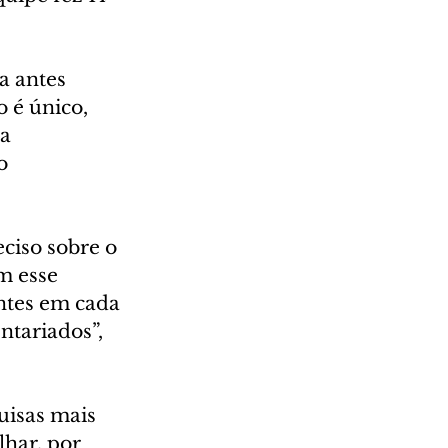
a antes 
 é único, 
a 
o 
ciso sobre o 
m esse 
entes em cada 
ntariados”, 
uisas mais 
har, por 