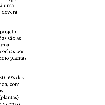
rá uma 
s deverá 
projeto 
as são as 
 uma 
 rochas por 
omo plantas, 
30,69% das 
ida, com 
os 
plantas), 
as com o 