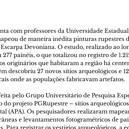
ta com professores da Universidade Estadual
peou de maneira inédita pinturas rupestres de
 Escarpa Devoniana. O estudo, realizado ao lon
277 painéis, o que totalizou no registro de 1.21
s originários que habitaram a região há centen
 descobriu 27 novos sítios arqueológicos e 12 
locais onde as populações fabricavam artefatos.
feita pelo Grupo Universitário de Pesquisa Espe
o do projeto PGRupestre – sítios arqueológicos
tal (APA). Os pesquisadores realizaram mapea
râneas e levantamentos fotogramétricos de pai
. Para registrar os vestígios arqueológicos, a e