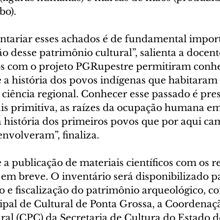
bo).
ntariar esses achados é de fundamental import
ão desse patrimônio cultural”, salienta a docent
os com o projeto PGRupestre permitiram conh
a história dos povos indígenas que habitaram a
ciência regional. Conhecer esse passado é pres
ais primitiva, as raízes da ocupação humana em
 a história dos primeiros povos que por aqui c
nvolveram”, finaliza.
 e a publicação de materiais científicos com os r
 em breve. O inventário será disponibilizado p
o e fiscalização do patrimônio arqueológico, c
ipal de Cultural de Ponta Grossa, a Coordenaç
ral (CPC) da Secretaria de Cultura do Estado d