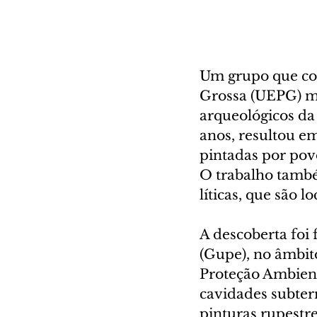
Um grupo que con
Grossa (UEPG) ma
arqueológicos da
anos, resultou em 
pintadas por povo
O trabalho também
líticas, que são 
A descoberta foi 
(Gupe), no âmbit
Proteção Ambien
cavidades subter
pinturas rupestres