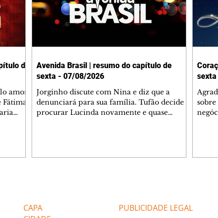
ítulo de
Avenida Brasil | resumo do capítulo de
Coraç
sexta - 07/08/2026
sexta
elo amor
Jorginho discute com Nina e diz que a
Agrad
e Fátima
denunciará para sua família. Tufão decide
sobre 
aria
procurar Lucinda novamente e quase
negóc
u
encontra Nina no lixão. Débora se
Janet
do,
preocupa com Jorginho. Monalisa pede que
Verôn
esteve
Olenka não a deixe sozinha. Tufão
inform
 Alika o
encontra Jorginho e o leva para casa. Max é
procu
. Chinua
hostil com Carminha. Diógenes se irrita
que e
quando Tavinho diz que não negociará o
decep
 Pascoal
passe de Roni por causa de sua sexualidade.
que s
Editorias
Editais Certificados
re que
Janaína admite para Jorginho que Lúcio e
preoc
r aos
Max estavam envolvidos na tentativa de
Cinar
CAPA
PUBLICIDADE LEGAL
assalto à
desco