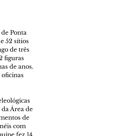
 de Ponta 
 52 sítios 
go de três 
2 figuras 
as de anos. 
oficinas 
leológicas 
 da Área de 
mentos de 
néis com 
quipe fez 14 