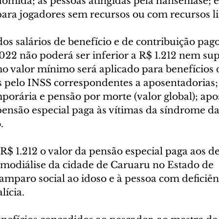
omida; às pessoas atingidas pela hanseníase; e 
para jogadores sem recursos ou com recursos l
s salários de benefício e de contribuição pagos
2022 não poderá ser inferior a R$ 1.212 nem sup
o valor mínimo será aplicado para benefícios 
 pelo INSS correspondentes a aposentadorias; 
porária e pensão por morte (valor global); apo
pensão especial paga às vítimas da síndrome da
.
$ 1.212 o valor da pensão especial paga aos d
emodiálise da cidade de Caruaru no Estado de 
mparo social ao idoso e à pessoa com deficiênc
lícia.