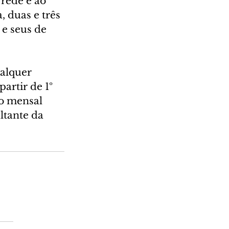
rede e ao 
 duas e três 
 e seus de 
alquer 
artir de 1º 
o mensal 
ltante da 
 