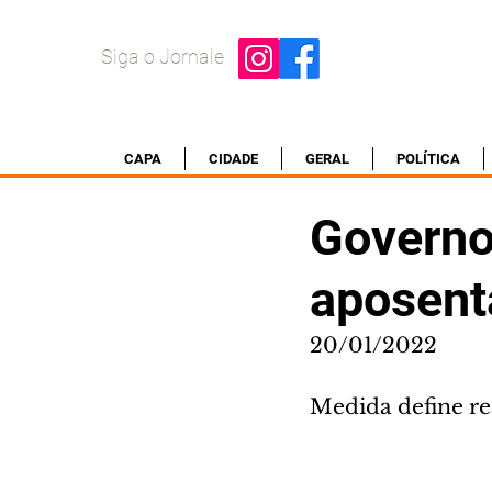
Siga o Jornale
CAPA
CIDADE
GERAL
POLÍTICA
Governo 
aposent
20/01/2022
Medida define rea