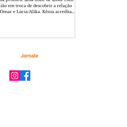
tião em troca de descobrir a relação
 Omar e Lúcia/Alika. Kênia acredita
inta esteja mesmo ao lado de Jendal, e
o convite para jantar com os dois.
 desabafa com Casemiro e conta que
ília de Lúcia/Alika tem uma dívida
mar. Ana Maria vai à casa de Manoel
estratada por Fortunato. José e Omar
tam sobre a possível jazida de
Siga
Jornale
tênio na região. Virgínia provoca
nes na frente de Marta. Binta s