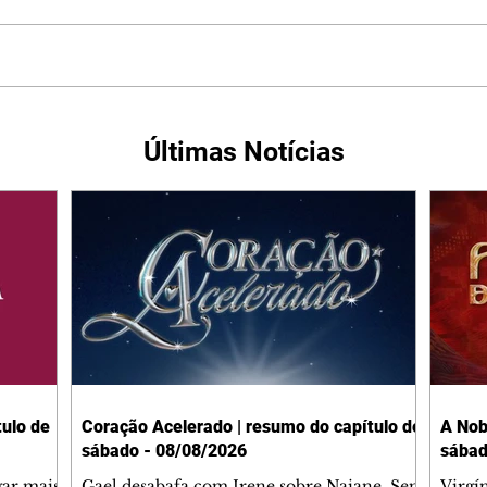
Últimas Notícias
ulo de
Coração Acelerado | resumo do capítulo de
A Nob
sábado - 08/08/2026
sábad
gar mais
Gael desabafa com Irene sobre Naiane. Sem
Virgí