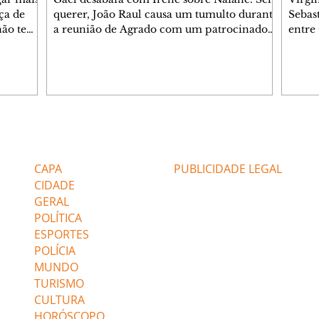
ça de
querer, João Raul causa um tumulto durante
Sebas
 não tem
a reunião de Agrado com um patrocinador.
entre
ia.
Zilá orienta Osmar a seguir Cinara, que
que B
ão de
percebe a movimentação e alerta Ronei.
nega 
ntino
Palhares confronta Cinara sobre a
Tonho
aproximação com Ronei. Eduarda pensa
a fam
una no
em pedir a Valéria para ficar com Sol. Gael
com O
a. Dora
decide terminar com Naiane. João Raul
e é d
m
inventa para Agrado que não está
comen
Editorias
Editais Certificados
Lyris
conseguindo conviver com seu sucesso, e
tungs
urante de
termina o relacionamento dos dois.
Dióge
CAPA
PUBLICIDADE LEGAL
CIDADE
GERAL
POLÍTICA
ESPORTES
POLÍCIA
MUNDO
TURISMO
CULTURA
HORÓSCOPO