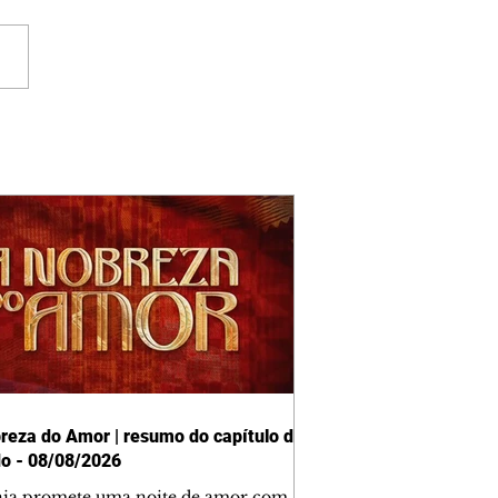
reza do Amor | resumo do capítulo de
o - 08/08/2026
nia promete uma noite de amor com