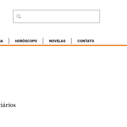
RA
HORÓSCOPO
NOVELAS
CONTATO
iários