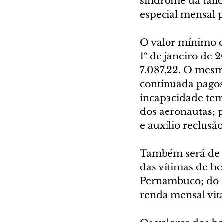
síndrome da talid
especial mensal 
O valor mínimo do
1º de janeiro de 
7.087,22. O mesm
continuada pagos
incapacidade tem
dos aeronautas; 
e auxílio reclusão
Também será de R
das vítimas de h
Pernambuco; do a
renda mensal vita