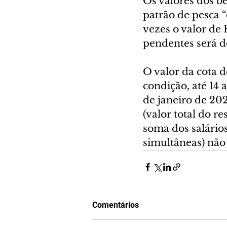
Os valores dos be
patrão de pesca 
vezes o valor de R
pendentes será d
O valor da cota d
condição, até 14 
de janeiro de 20
(valor total do r
soma dos salário
simultâneas) não 
Comentários