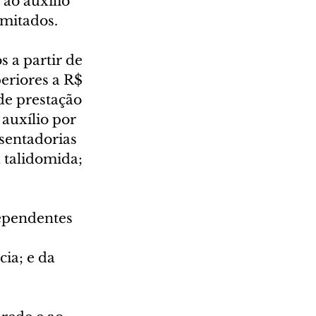
ao auxílio 
imitados.
 a partir de 
eriores a R$ 
de prestação 
auxílio por 
sentadorias 
 talidomida; 
ependentes 
ia; e da 