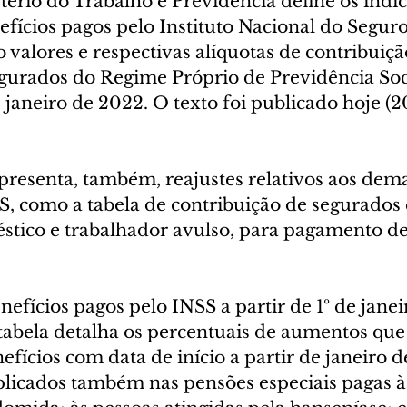
tério do Trabalho e Previdência define os índic
efícios pagos pelo Instituto Nacional do Seguro
valores e respectivas alíquotas de contribuiçã
egurados do Regime Próprio de Previdência Soc
e janeiro de 2022. O texto foi publicado hoje (2
apresenta, também, reajustes relativos aos dema
S, como a tabela de contribuição de segurados
ico e trabalhador avulso, para pagamento de
nefícios pagos pelo INSS a partir de 1º de jane
 tabela detalha os percentuais de aumentos que
efícios com data de início a partir de janeiro d
plicados também nas pensões especiais pagas à