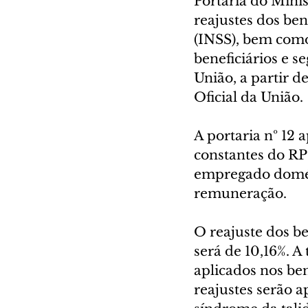
Portaria do Minis
reajustes dos ben
(INSS), bem como 
beneficiários e s
União, a partir d
Oficial da União.
A portaria nº 12 
constantes do RP
empregado domést
remuneração.
O reajuste dos be
será de 10,16%. A
aplicados nos ben
reajustes serão a