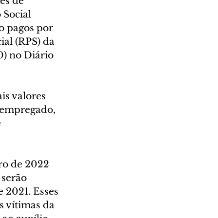
es de 
 Social 
o pagos por 
ial (RPS) da 
0) no Diário 
is valores 
 empregado, 
 
iro de 2022 
 serão 
e 2021. Esses 
s vítimas da 