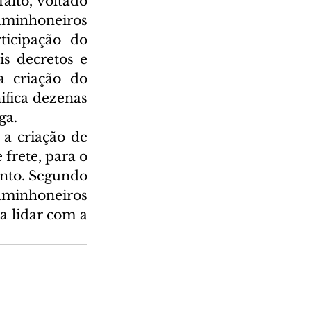
lto, voltado 
minhoneiros 
icipação do 
s decretos e 
 criação do 
fica dezenas 
ga.
a criação de 
frete, para o 
nto. Segundo 
aminhoneiros 
 lidar com a 