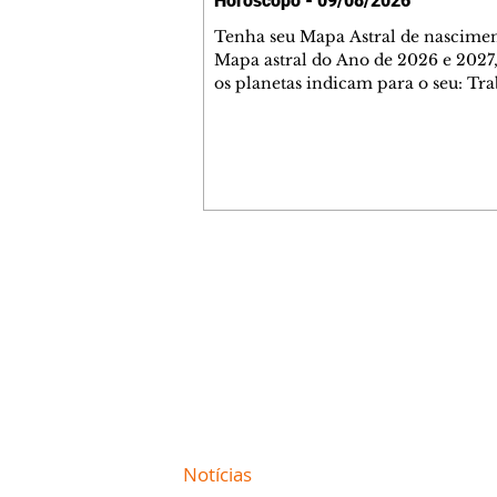
Horóscopo - 09/08/2026
Tenha seu Mapa Astral de nascimen
Mapa astral do Ano de 2026 e 2027,
os planetas indicam para o seu: Tra
Amor, Dinheiro, Saúde e Família. E
com 35 páginas. Adquira já através 
loja virtual ou na loja física: rua E
Perneta 30 – loja 21 – galeria Ceza
– centro – Curitiba. Você pode ped
também através do nosso Whatsapp
receber seu livro virtual: (41) 99719
Escute o programa Bom Dia Astral 
Contato comercial
da Rádio Cultura AM 930 e t
mmjornale@gmail.com
Telefone: (41) 99978-9956
Redação
E-mail:
redacaojornale@gmail.com
Site de
Notícias
de Curitiba / Paraná