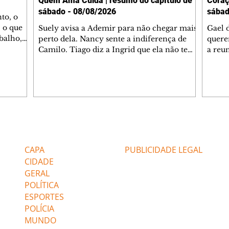
Quem Ama Cuida | resumo do capítulo de
Coraç
sábado - 08/08/2026
sábad
to, o
 o que
Suely avisa a Ademir para não chegar mais
Gael 
balho,
perto dela. Nancy sente a indiferença de
quere
studo
Camilo. Tiago diz a Ingrid que ela não tem
a reu
da nossa
competência para presidir a joalheria.
Zilá 
miliano
André conta a Pedro que a associação de
perce
r Franco
advogados expulsou Ademir. Laurentino
Palha
ir
contrata Adriana para servir no
aprox
 e
restaurante. Adriana vê Pedro e Bruna no
em pe
-0645.
restaurante. Bruna provoca Adriana. Dora
decid
através
pede ajuda a André para marcar um
inven
Editorias
Editais Certificados
encontro com Suely. Adriana diz a Lyris
conse
que está feliz trabalhando no restaurante de
termi
CAPA
PUBLICIDADE LEGAL
Nanc
CIDADE
GERAL
POLÍTICA
ESPORTES
POLÍCIA
MUNDO