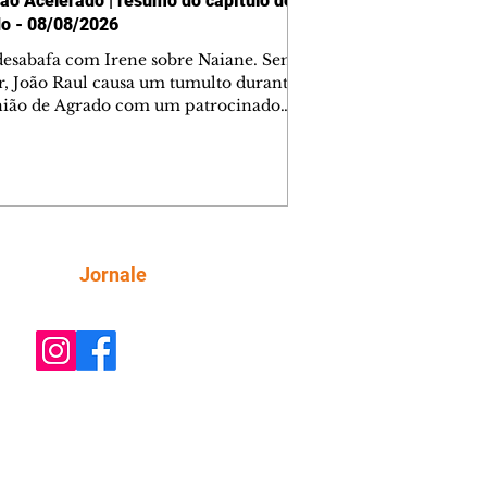
ão Acelerado | resumo do capítulo de
o - 08/08/2026
desabafa com Irene sobre Naiane. Sem
r, João Raul causa um tumulto durante
nião de Agrado com um patrocinador.
orienta Osmar a seguir Cinara, que
be a movimentação e alerta Ronei.
res confronta Cinara sobre a
imação com Ronei. Eduarda pensa
dir a Valéria para ficar com Sol. Gael
e terminar com Naiane. João Raul
ta para Agrado que não está
Siga
Jornale
guindo conviver com seu sucesso, e
na o relacionamento dos dois.