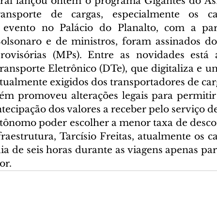
al lançou ontem o programa Gigantes do Asfa
ansporte de cargas, especialmente os ca
vento no Palácio do Planalto, com a part
Bolsonaro e de ministros, foram assinados doi
ovisórias (MPs). Entre as novidades está a
nsporte Eletrônico (DTe), que digitaliza e uni
ualmente exigidos dos transportadores de car
m promoveu alterações legais para permitir 
cipação dos valores a receber pelo serviço de 
tônomo poder escolher a menor taxa de desco
raestrutura, Tarcísio Freitas, atualmente os c
 de seis horas durante as viagens apenas para
or.