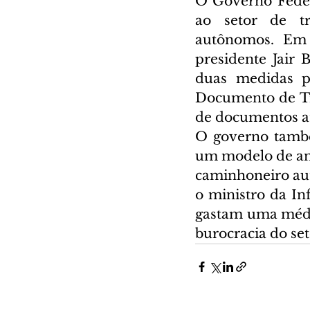
O Governo Feder
ao setor de tr
autônomos. Em e
presidente Jair 
duas medidas pr
Documento de Tra
de documentos at
O governo també
um modelo de ante
caminhoneiro au
o ministro da Inf
gastam uma média
burocracia do set