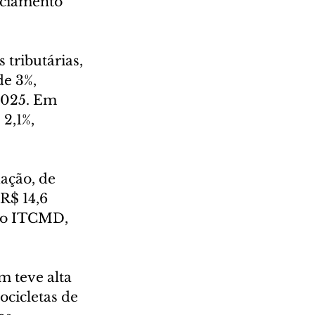
iciamento 
 tributárias, 
e 3%, 
2025. Em 
2,1%, 
ação, de 
R$ 14,6 
lo ITCMD, 
 teve alta 
ocicletas de 