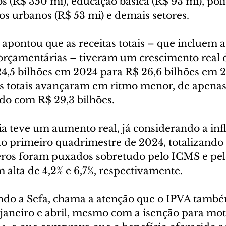
os (R$ 350 mi), educação básica (R$ 93 mi), pol
ços urbanos (R$ 53 mi) e demais setores.
 apontou que as receitas totais – que incluem as
aorçamentárias – tiveram um crescimento real d
4,5 bilhões em 2024 para R$ 26,6 bilhões em 
os totais avançaram em ritmo menor, de apenas 
do com R$ 29,3 bilhões.
ria teve um aumento real, já considerando a infl
ao primeiro quadrimestre de 2024, totalizando 
eros foram puxados sobretudo pelo ICMS e pe
 alta de 4,2% e 6,7%, respectivamente.
ndo a Sefa, chama a atenção que o IPVA também
e janeiro e abril, mesmo com a isenção para mot