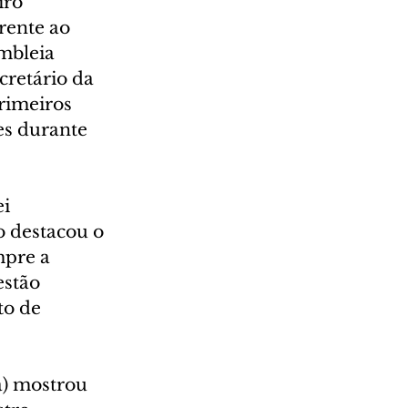
iro 
rente ao 
mbleia 
cretário da 
rimeiros 
s durante 
i 
 destacou o 
pre a 
estão 
o de 
a) mostrou 