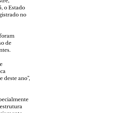
tre, 
5, o Estado 
gistrado no 
 foram 
so de 
ntes.
e 
ca 
 deste ano”, 
specialmente 
estrutura 