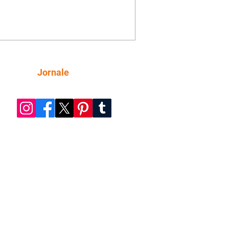
mações sobre Rita. Nina despista Max
cura Jorginho, mas não o encontra.
se muda para a casa de Jorginho.
isa pensa em reconquistar Silas.
nes diz a Roni e Leandro que o
ro Tavinho Nunes assistirá ao jogo.
ica e Noêmia perseguem Cadinho na
Siga
Jornale
 deserta. Dolores sugere que Roni peça
n em casamento. Cadinho consegue
da praia