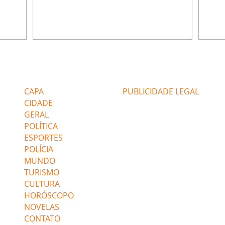
e Rafael
desabafa com Ronei e decide passar uns
infor
dias na casa de Palhares. Agrado pede para
e pro
 casal.
ter uma conversa com Eduarda. Janete
Iran 
 de
confronta Zilá, que garante à irmã que não
Monal
o marido
conhece Verônica. Ronei reconhece uma
Dióge
 seu
possível bolsa de Zilá entre os pertences de
olhei
l
Verônica, e liga para Cinara. Agrado pensa
Verôn
Editorias
Editais Certificados
ntar no
em desfazer sua dupla com Eduarda para
praia
 o
ajudar João Raul sem prejudicar a amiga.
Suele
CAPA
PUBLICIDADE LEGAL
fugir 
CIDADE
GERAL
POLÍTICA
ESPORTES
POLÍCIA
MUNDO
TURISMO
CULTURA
HORÓSCOPO
NOVELAS
CONTATO