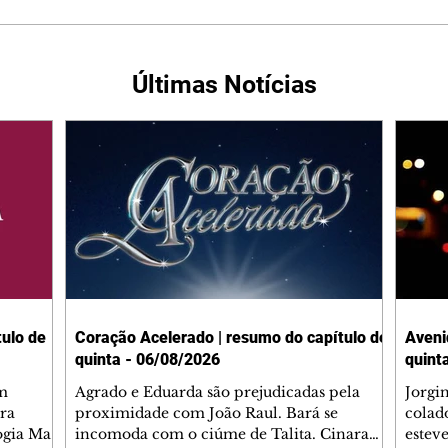
Últimas Notícias
ulo de
Coração Acelerado | resumo do capítulo de
Aveni
quinta - 06/08/2026
quint
m
Agrado e Eduarda são prejudicadas pela
Jorgi
ra
proximidade com João Raul. Bará se
colad
ogia Mau
incomoda com o ciúme de Talita. Cinara
estev