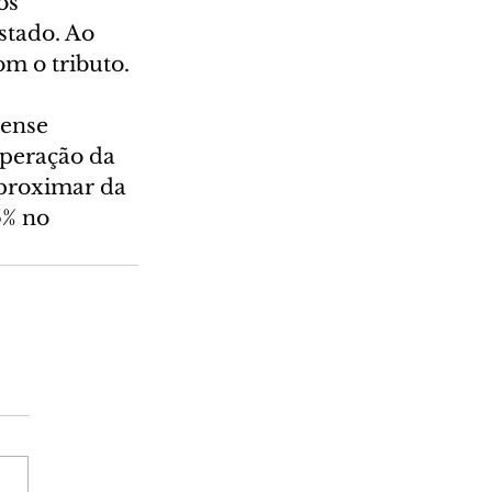
os 
stado. Ao 
m o tributo.
ense 
peração da 
aproximar da 
5% no 