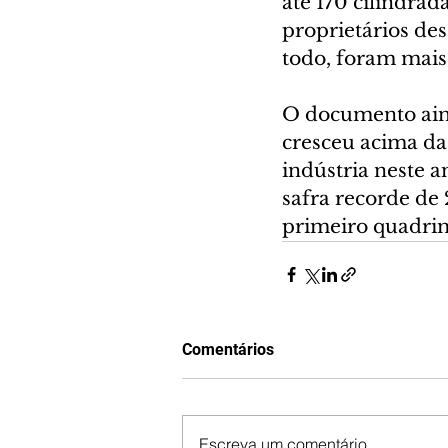
até 170 cilindrad
proprietários des
todo, foram mais
O documento ain
cresceu acima da
indústria neste a
safra recorde de
primeiro quadrim
Comentários
Escreva um comentário