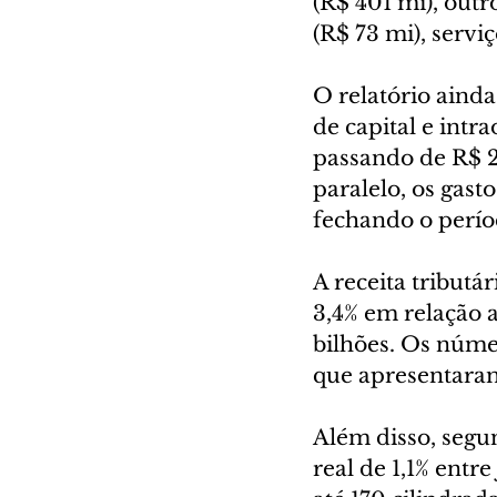
(R$ 401 mi), outr
(R$ 73 mi), servi
O relatório ainda
de capital e intr
passando de R$ 2
paralelo, os gast
fechando o perío
A receita tributá
3,4% em relação 
bilhões. Os núm
que apresentaram
Além disso, segu
real de 1,1% entr