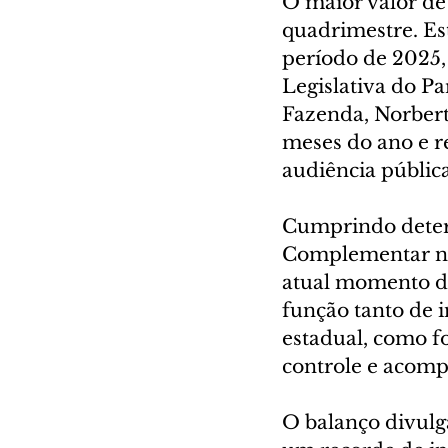
O maior valor de 
quadrimestre. Est
período de 2025,
Legislativa do Pa
Fazenda, Norbert
meses do ano e r
audiência pública
Cumprindo determ
Complementar nº 
atual momento d
função tanto de i
estadual, como f
controle e acom
O balanço divulg