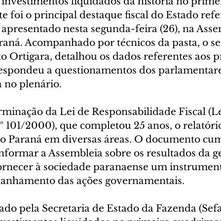
investimentos liquidados da história no prime
e foi o principal destaque fiscal do Estado refe
 apresentado nesta segunda-feira (26), na Asse
raná. Acompanhado por técnicos da pasta, o se
o Ortigara, detalhou os dados referentes aos p
espondeu a questionamentos dos parlamentare
 no plenário.
inação da Lei de Responsabilidade Fiscal (Le
101/2000), que completou 25 anos, o relatório
o Paraná em diversas áreas. O documento cum
nformar a Assembleia sobre os resultados da g
ornecer à sociedade paranaense um instrument
panhamento das ações governamentais.
ado pela Secretaria de Estado da Fazenda (Sef