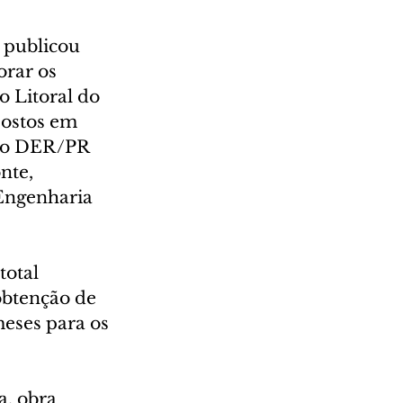
publicou 
orar os 
o Litoral do 
postos em 
, o DER/PR 
nte, 
Engenharia 
otal 
obtenção de 
meses para os 
, obra 