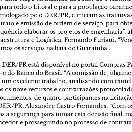
para todo o Litoral e para a população paranae
omologado pelo DER/PR, e iniciam as tratativas
trato e emissão de ordem de serviço, para obter
quência elaborar os projetos de engenharia”, a
raestrutura e Logística, Fernando Furiatti. “Ven
amos os serviços na baía de Guaratuba”.
do DER/PR está disponível no portal Compras P
s-e do Banco do Brasil. “A comissão de julgame
um excelente trabalho, analisando com cautel
s os nove recursos e contrarrazões protocolado
cumentos, de quatro participantes na licitação”
 DER/PR, Alexandre Castro Fernandes. “Com os
s a segurança para tomar esta decisão final, m
ncedor e prosseguindo no processo de contrata