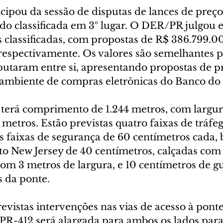
cipou da sessão de disputas de lances de preço
sido classificada em 3º lugar. O DER/PR julgou e
 classificadas, com propostas de R$ 386.799.00
respectivamente. Os valores são semelhantes p
sputaram entre si, apresentando propostas de p
ambiente de compras eletrônicas do Banco do 
erá comprimento de 1.244 metros, com largura
etros. Estão previstas quatro faixas de tráfeg
 faixas de segurança de 60 centímetros cada, b
to New Jersey de 40 centímetros, calçadas com 
com 3 metros de largura, e 10 centímetros de g
 da ponte.
vistas intervenções nas vias de acesso à ponte
R-412 será alargada para ambos os lados para f