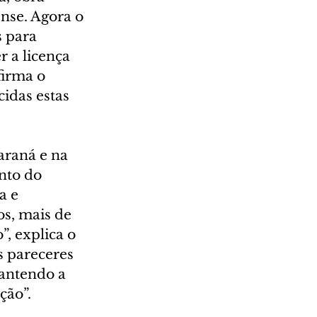
nse. Agora o 
 para 
 a licença 
firma o 
cidas estas 
araná e na 
nto do 
a e 
s, mais de 
, explica o 
 pareceres 
antendo a 
ção”.