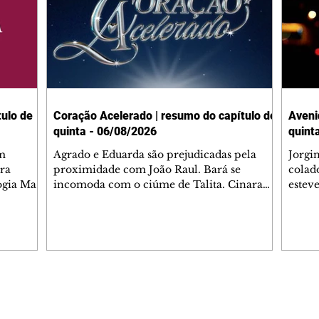
ulo de
Coração Acelerado | resumo do capítulo de
Aveni
quinta - 06/08/2026
quint
m
Agrado e Eduarda são prejudicadas pela
Jorgi
ra
proximidade com João Raul. Bará se
colad
ogia Mau
incomoda com o ciúme de Talita. Cinara
estev
e Rafael
desabafa com Ronei e decide passar uns
infor
dias na casa de Palhares. Agrado pede para
e pro
 casal.
ter uma conversa com Eduarda. Janete
Iran 
 de
confronta Zilá, que garante à irmã que não
Monal
o marido
conhece Verônica. Ronei reconhece uma
Dióge
 seu
possível bolsa de Zilá entre os pertences de
olhei
l
Verônica, e liga para Cinara. Agrado pensa
Verôn
Editorias
Editais Certificados
ntar no
em desfazer sua dupla com Eduarda para
praia