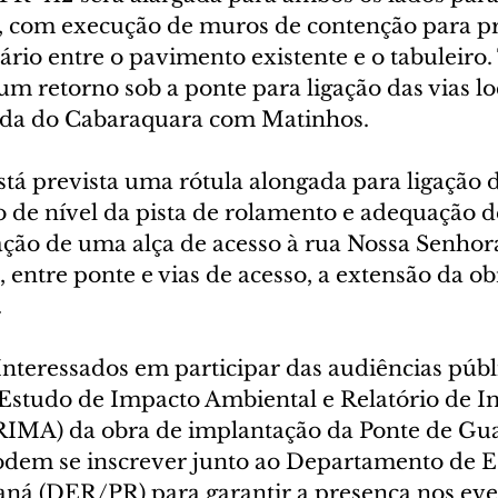
, com execução de muros de contenção para p
sário entre o pavimento existente e o tabuleir
m retorno sob a ponte para ligação das vias loc
ada do Cabaraquara com Matinhos.
tá prevista uma rótula alongada para ligação d
o de nível da pista de rolamento e adequação d
ção de uma alça de acesso à rua Nossa Senhor
 entre ponte e vias de acesso, a extensão da ob
.
eressados em participar das audiências públi
Estudo de Impacto Ambiental e Relatório de I
IMA) da obra de implantação da Ponte de Gua
podem se inscrever junto ao Departamento de E
á (DER/PR) para garantir a presença nos even