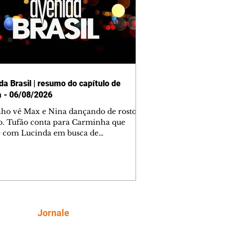
da Brasil | resumo do capítulo de
a - 06/08/2026
nho vê Max e Nina dançando de rosto
o. Tufão conta para Carminha que
e com Lucinda em busca de
mações sobre Rita. Nina despista Max
cura Jorginho, mas não o encontra.
se muda para a casa de Jorginho.
isa pensa em reconquistar Silas.
nes diz a Roni e Leandro que o
ro Tavinho Nunes assistirá ao jogo.
ica e Noêmia perseguem Cadinho na
Siga
Jornale
 deserta. Dolores sugere que Roni peça