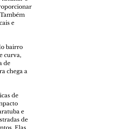
roporcionar 
o. Também 
ais e 
o bairro 
e curva, 
a de 
ra chega a 
cas de 
mpacto 
ratuba e 
stradas de 
tos. Elas 