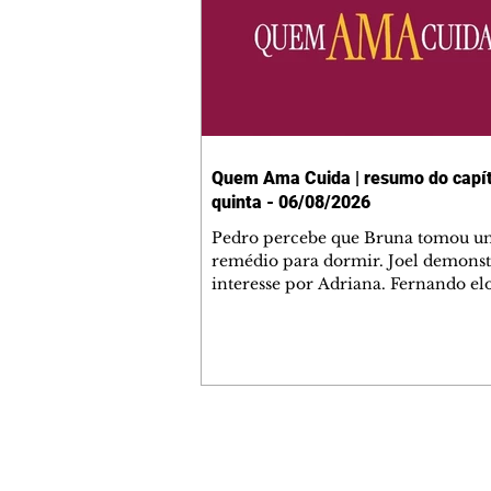
Quem Ama Cuida | resumo do capít
quinta - 06/08/2026
Pedro percebe que Bruna tomou u
remédio para dormir. Joel demonst
interesse por Adriana. Fernando el
Mau. Bia não gosta quando Brigitte 
se sentam à mesa com ela e César,
atrapalhando o jantar romântico do
Bruna se aproveita da preocupação
Pedro com sua saúde para manter 
ao seu lado. Elenice acusa Rosa por
desentendimento com Adriana. Joe
Contato comercial
convida Adriana e a família para ja
mmjornale@gmail.com