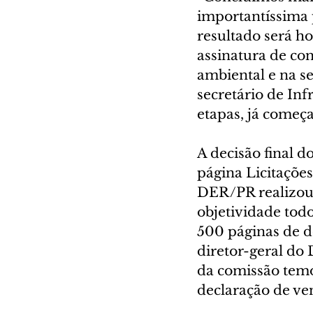
importantíssima 
resultado será h
assinatura de con
ambiental e na se
secretário de Inf
etapas, já começ
A decisão final 
página Licitaçõe
DER/PR realizou 
objetividade todo
500 páginas de do
diretor-geral do
da comissão temo
declaração de ve