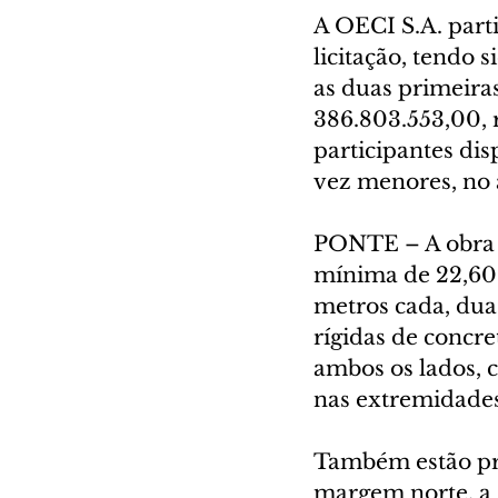
A OECI S.A. parti
licitação, tendo 
as duas primeiras
386.803.553,00, 
participantes di
vez menores, no 
PONTE – A obra t
mínima de 22,60 m
metros cada, duas
rígidas de concre
ambos os lados, 
nas extremidades
Também estão pre
margem norte, a P