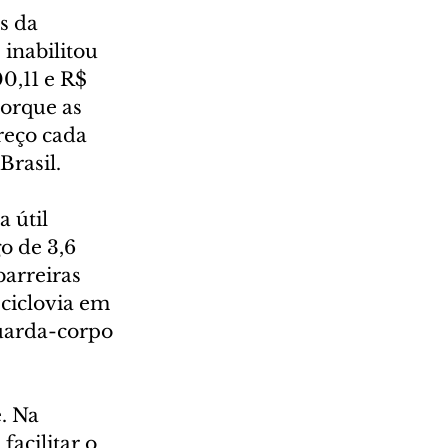
s da 
 inabilitou 
0,11 e R$ 
orque as 
reço cada 
Brasil.
 útil 
o de 3,6 
arreiras 
ciclovia em 
uarda-corpo 
. Na 
acilitar o 