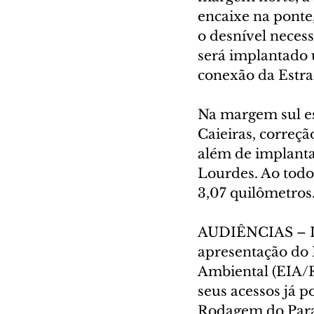
encaixe na ponte
o desnível neces
será implantado u
conexão da Estr
Na margem sul es
Caieiras, correçã
além de implanta
Lourdes. Ao todo,
3,07 quilômetros
AUDIÊNCIAS – Int
apresentação do 
Ambiental (EIA/R
seus acessos já 
Rodagem do Paran