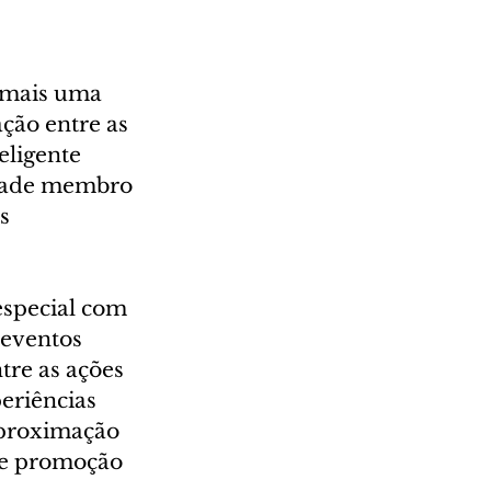
 mais uma 
ção entre as 
eligente 
tidade membro 
s 
especial com 
 eventos 
re as ações 
eriências 
 aproximação 
de promoção 