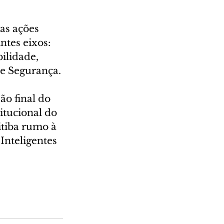
s ações 
tes eixos:  
ilidade, 
 e Segurança.
o final do 
itucional do 
itiba rumo à 
Inteligentes 