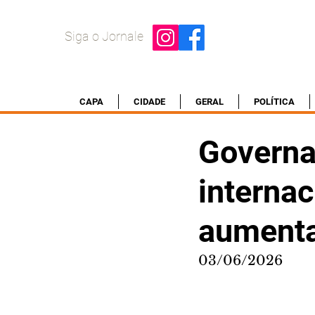
Siga o Jornale
CAPA
CIDADE
GERAL
POLÍTICA
Governa
internac
aumenta
03/06/2026