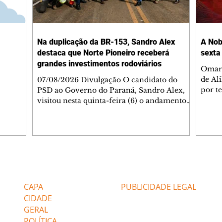
Na duplicação da BR-153, Sandro Alex
A Nob
destaca que Norte Pioneiro receberá
sexta
grandes investimentos rodoviários
Omar 
de Al
07/08/2026 Divulgação O candidato do
por t
PSD ao Governo do Paraná, Sandro Alex,
Helen
visitou nesta quinta-feira (6) o andamento
namor
das obras de duplicação da BR-153 entre
Bakar
Jacarezinho e Santo Antônio da Platina, no
em te
Norte Pioneiro, e lembrou que a região será
acomp
contemplada com um grande programa de
alert
obras já contratado. Nesse primeiro trecho
desco
com intervenção da concessionária, com
Editorias
Editais Certificados
sobre
cerca de 40% dos serviços concluídos, a
Kênia 
duplicação contempla 50,6 quilômetros da
CAPA
PUBLICIDADE LEGAL
rebel
rodovia e recebe investimento de
CIDADE
GERAL
POLÍTICA