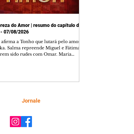
reza do Amor | resumo do capítulo de
 - 07/08/2026
afirma a Tonho que lutará pelo amor
ika. Salma repreende Miguel e Fátima
erem sido rudes com Omar. Maria
a aconselha Manoel sobre seu
o com Ana Maria. Pressionado,
i revela a Jendal que Chinua esteve
rras inimigas. Omar pede que Alika o
anhe até a agência bancária. Chinua
a Dumi, Akin e Ladisa sobre as
nfianças de Jendal, que sonda Pascoal
Siga
Jornale
 seu conselheiro. Chinua sugere que
reveja sua decisão de se juntar aos