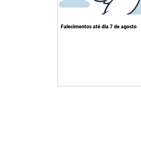
Falecimentos até dia 7 de agosto
Contato comercial
mmjornale@gmail.com
Telefone: (41) 99978-9956
Redação
E-mail:
redacaojornale@gmail.com