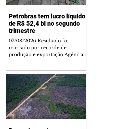
Petrobras tem lucro líquido
de R$ 52,4 bi no segundo
trimestre
07/08/2026 Resultado foi
marcado por recorde de
produção e exportação Agência
Brasil A Petrobras teve lucro
líquido de R$ 52,4 bilhões (US$
10,4 bilhões) no segundo trimestre
de 2026, 97% a mais em
comparação ao mesmo período
de 2025. Esse é um dos maiores
resultados trimestrais da série
histórica. Segundo a empresa, o
resultado foi marcado por
recordes na produção de óleo,