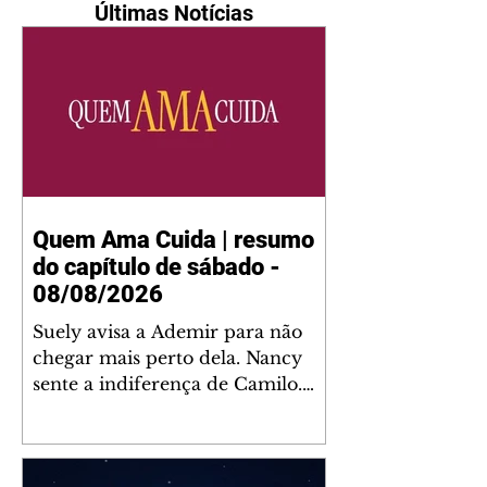
Últimas Notícias
Quem Ama Cuida | resumo
do capítulo de sábado -
08/08/2026
Suely avisa a Ademir para não
chegar mais perto dela. Nancy
sente a indiferença de Camilo.
Tiago diz a Ingrid que ela não
tem competência para presidir a
joalheria. André conta a Pedro