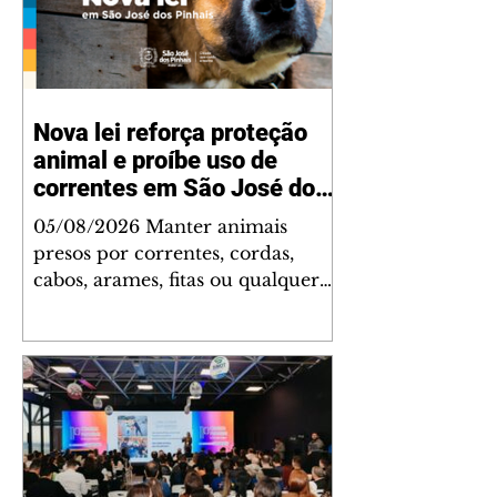
Nova lei reforça proteção
animal e proíbe uso de
correntes em São José dos
Pinhais
05/08/2026 Manter animais
presos por correntes, cordas,
cabos, arames, fitas ou qualquer
outro tipo de contenção passou a
ser proibido em São José dos
Pinhais. A mudança está prevista
na Lei Municipal nº 4.960/2026,
que alterou a Lei nº 4.231/2023 e
reforça as normas de proteção e
bem-estar animal no município.
A nova legislação já está em vigor