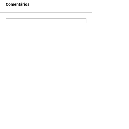
Comentários
Escreva um comentário
Últimas Notícias
Com revitalização, Praça
Pioneiro Antônio Laurentino
Tavares vira novo ponto de