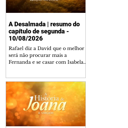
A Desalmada | resumo do
capítulo de segunda -
10/08/2026
Rafael diz a David que o melhor
será não procurar mais a
Fernanda e se casar com Isabela.
Júlia diz a Otávio que sua esposa
desconfia que ele tem uma
amante. Diante do túmulo de
Santiago, Fernanda diz que quer
justiça para ele mas, ao mesmo
tempo, se apaixonou por Rafael.
Martina critica David por ainda
não conhecer Clara e Sandra.
Fernanda confessa a Joana que