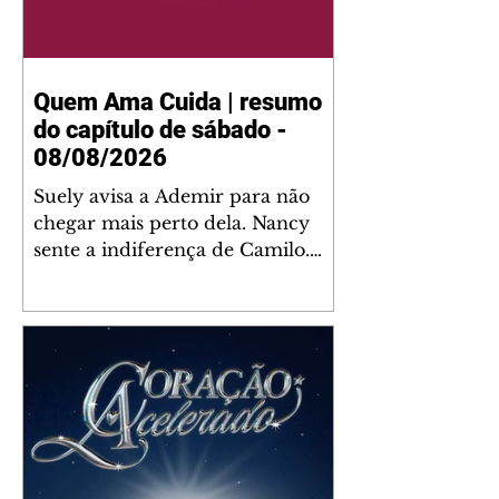
Quem Ama Cuida | resumo
do capítulo de sábado -
08/08/2026
Suely avisa a Ademir para não
chegar mais perto dela. Nancy
sente a indiferença de Camilo.
Tiago diz a Ingrid que ela não
tem competência para presidir a
joalheria. André conta a Pedro
que a associação de advogados
expulsou Ademir. Laurentino
contrata Adriana para servir no
restaurante. Adriana vê Pedro e
Bruna no restaurante. Bruna
provoca Adriana. Dora pede