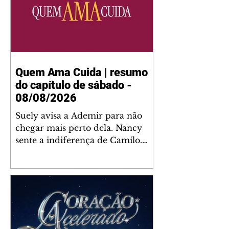
Quem Ama Cuida | resumo
do capítulo de sábado -
08/08/2026
Suely avisa a Ademir para não
chegar mais perto dela. Nancy
sente a indiferença de Camilo.
Tiago diz a Ingrid que ela não
tem competência para presidir a
joalheria. André conta a Pedro
que a associação de advogados
expulsou Ademir. Laurentino
contrata Adriana para servir no
restaurante. Adriana vê Pedro e