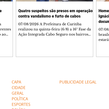
e
Quatro suspeitos são presos em operação
Homen
contra vandalismo e furto de cabos
Ignác
docum
a
07/08/2026 A Prefeitura de Curitiba
erentes
realizou na quinta-feira (6/8) a 16ª Fase da
07/08
o ao
Ação Integrada Cabo Seguro nos bairros
brasi
 DO
Prado Velho, Parolin, Cajuru e Boqueirão.
estar
er -
Cinco estabelecimentos que comercializam
prese
m a Rua
materiais reciclados foram fiscalizados
autor
à 15h
durante a operação. Em um deles, na Vila
edição
arte e
Torres (Prado Velho), as equipes
parti
silio
encontraram cinco calhas e partes do
às 17h
rário:
mobiliário de um ponto de ônibus furtados.
Já no 
Editorias
Editais Certificados
O dono do local foi preso em flagrante pela
docum
assarela
Guarda Municipal por receptação e encam
dirigi
CAPA
PUBLICIDADE LEGAL
a vid
CIDADE
GERAL
POLÍTICA
ESPORTES