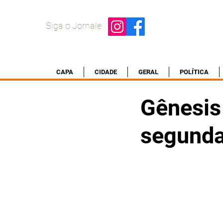
Siga o Jornale
CAPA
CIDADE
GERAL
POLÍTICA
Gênesis 
segunda