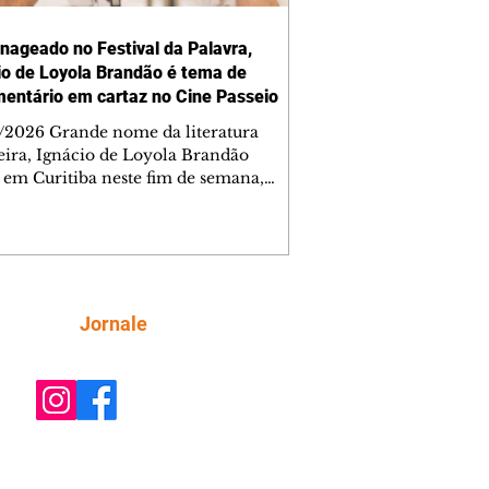
ageado no Festival da Palavra,
io de Loyola Brandão é tema de
entário em cartaz no Cine Passeio
/2026 Grande nome da literatura
leira, Ignácio de Loyola Brandão
á em Curitiba neste fim de semana,
ncialmente e também nos cinemas. O
, um dos homenageados da quarta
 do Festival da Palavra de Curitiba,
cipa de um bate-papo no sábado (8/8),
, no teatro do Memorial de Curitiba.
Cine Passeio, está em cartaz o
Siga
Jornale
entário Não Sei Viver Sem Palavras,
do pelo filho do escritor e que retrata
a dele. Não Sei Viver Sem Pala