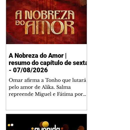
A Nobreza do Amor |
resumo do capítulo de sexta
- 07/08/2026
Omar afirma a Tonho que lutará
pelo amor de Alika. Salma
repreende Miguel e Fátima por
terem sido rudes com Omar.
Maria Helena aconselha Manoel
sobre seu namoro com Ana
Maria. Pressionado, Bakari revela
a Jendal que Chinua esteve em