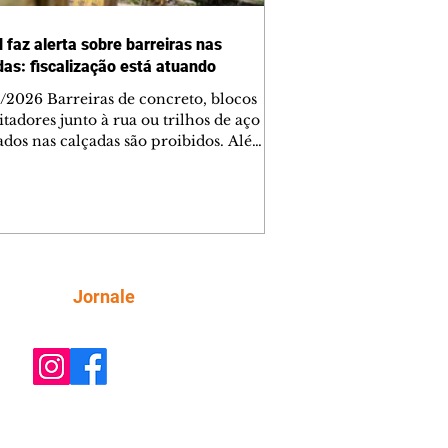
 faz alerta sobre barreiras nas
das: fiscalização está atuando
/2026 Barreiras de concreto, blocos
tadores junto à rua ou trilhos de aço
lados nas calçadas são proibidos. Além
rem obstáculos para a livre circulação
destres, essas estruturas podem causar
rar acidentes de trânsito — e os
ietários dos imóveis podem ser
sabilizados. O alerta é do Instituto de
isa e Planejamento de Ponta Grossa
), que está intensificando a
Siga
Jornale
ização sobre as calçadas, o que inclui
 barreiras. Um ca