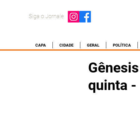
Siga o Jornale
CAPA
CIDADE
GERAL
POLÍTICA
Gênesis 
quinta 