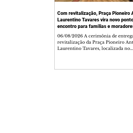
Com revitalização, Praça Pioneiro 
Laurentino Tavares vira novo pont
encontro para famílias e moradore
Jardim Liberdade
06/08/2026 A cerimônia de entreg
revitalização da Praça Pioneiro An
Laurentino Tavares, localizada no
cruzamento da Avenida dos Palma
as ruas Laudelino Pedro da Silva e 
Chrisóstomo Capinan, no Jardim
Liberdade, ocorreu nesta quinta-fei
espaço recebeu melhorias que amp
opções de lazer e convivência da
Contato comercial
comunidade, tornando a praça mai
mmjornale@gmail.com
acessível, segura e confortável para
Telefone: (41) 99978-9956
moradores de todas as idades. Entre
intervenções estão a instalação d
Redação
E-mail:
redacaojornale@gmail.com