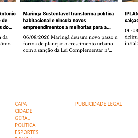
Antônio
Maringá Sustentável transforma política
IPLAN
o de
habitacional e vincula novos
calça
s do
empreendimentos a melhorias para a
06/08
cidade
delimi
a da
06/08/2026 Maringá deu um novo passo na
insta
tônio
forma de planejar o crescimento urbano
de se
com a sanção da Lei Complementar nº
de pe
res com
1.544, que institui o Programa Maringá
ou pio
Dr.
Sustentável. A nova legislação estabelece
propr
regras para a criação de Zonas Especiais de
respon
ra, 6. O
Interesse Social (Zeis) e cria um modelo
Pesqu
liam as
que une produção de moradias, ocupação
(IPLAN
inteligente do território e melhorias que
Editorias
Editais Certificados
fiscal
s
beneficiam toda a população. O principal
essas
avanço da lei é mudar a lógica de concessão
CAPA
PUBLICIDADE LEGAL
 as
de benefícios urbanísticos frente
CIDADE
GERAL
POLÍTICA
ESPORTES