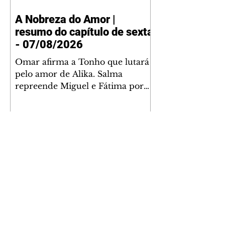
A Nobreza do Amor |
resumo do capítulo de sexta
- 07/08/2026
Omar afirma a Tonho que lutará
pelo amor de Alika. Salma
repreende Miguel e Fátima por
terem sido rudes com Omar.
Maria Helena aconselha Manoel
sobre seu namoro com Ana
Maria. Pressionado, Bakari revela
a Jendal que Chinua esteve em
terras inimigas. Omar pede que
Alika o acompanhe até a agência
bancária. Chinua alerta Dumi,
Akin e Ladisa sobre as
desconfianças de Jendal, que
Avenida Brasil | resumo do
sonda Pascoal sobre seu