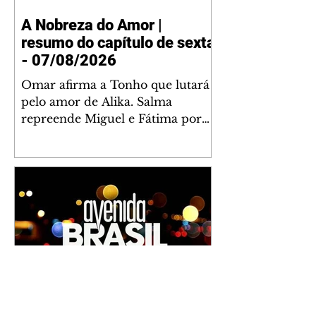
A Nobreza do Amor |
resumo do capítulo de sexta
- 07/08/2026
Omar afirma a Tonho que lutará
pelo amor de Alika. Salma
repreende Miguel e Fátima por
terem sido rudes com Omar.
Maria Helena aconselha Manoel
sobre seu namoro com Ana
Maria. Pressionado, Bakari revela
a Jendal que Chinua esteve em
terras inimigas. Omar pede que
Alika o acompanhe até a agência
bancária. Chinua alerta Dumi,
Akin e Ladisa sobre as
desconfianças de Jendal, que
Avenida Brasil | resumo do
sonda Pascoal sobre seu