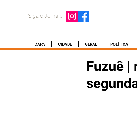
Siga o Jornale
CAPA
CIDADE
GERAL
POLÍTICA
Fuzuê | 
segunda