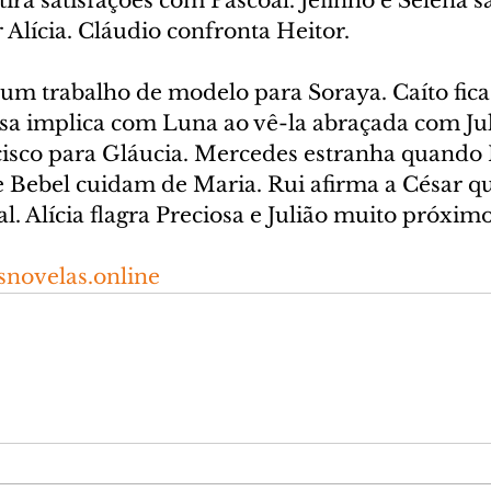
ira satisfações com Pascoal. Jefinho e Selena s
 Alícia. Cláudio confronta Heitor.
um trabalho de modelo para Soraya. Caíto fic
osa implica com Luna ao vê-la abraçada com Jul
isco para Gláucia. Mercedes estranha quando
e Bebel cuidam de Maria. Rui afirma a César 
l. Alícia flagra Preciosa e Julião muito próximo
novelas.online