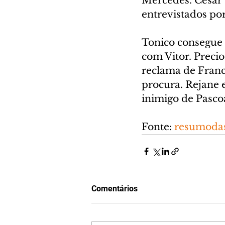
Mercedes. César t
entrevistados por
Tonico consegue 
com Vitor. Preci
reclama de Franc
procura. Rejane 
inimigo de Pascoa
Fonte: 
resumodas
Comentários