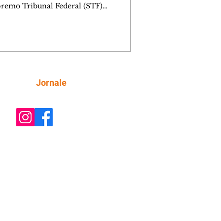
remo Tribunal Federal (STF)
ou nesta sexta-feira (7) o julgamento
i analisar a decisão liminar que
ndeu o processo de desestatização da
nhia de Tecnologia da Informação e
icação do Paraná (Celepar). A
e, prevista para ocorrer até o dia 18 de
, será feita no âmbito da Ação Direta
Siga
Jornale
constitucionalidade, relatada pelo
ministro Flávio Dino. A liminar fo