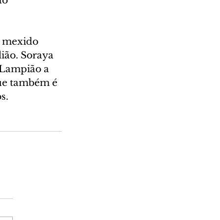
ão 
a mexido 
ião. Soraya 
 Lampião a 
que também é 
s.