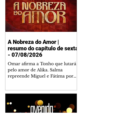
A Nobreza do Amor |
resumo do capítulo de sexta
- 07/08/2026
Omar afirma a Tonho que lutará
pelo amor de Alika. Salma
repreende Miguel e Fátima por
terem sido rudes com Omar.
Maria Helena aconselha Manoel
sobre seu namoro com Ana
Maria. Pressionado, Bakari revela
a Jendal que Chinua esteve em
terras inimigas. Omar pede que