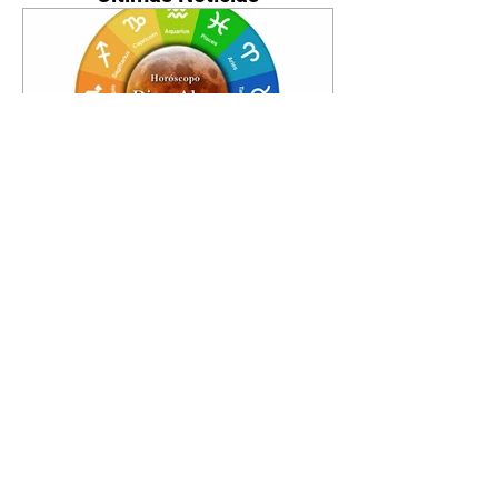
Horóscopo - 09/08/2026
Tenha seu Mapa Astral de
nascimento, o Mapa astral do Ano
de 2026 e 2027, o que os planetas
indicam para o seu: Trabalho,
Amor, Dinheiro, Saúde e Família.
Estudo com 35 páginas. Adquira
já através da nossa loja virtual ou
na loja física: rua Emiliano
Perneta 30 – loja 21 – galeria