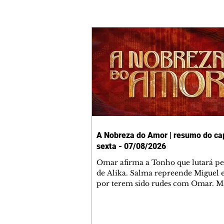
A Nobreza do Amor | resumo do cap
sexta - 07/08/2026
Omar afirma a Tonho que lutará p
de Alika. Salma repreende Miguel 
por terem sido rudes com Omar. M
Helena aconselha Manoel sobre se
namoro com Ana Maria. Pressiona
Bakari revela a Jendal que Chinua 