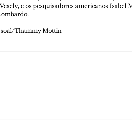
esely, e os pesquisadores americanos Isabel 
x Lombardo.
essoal/Thammy Mottin