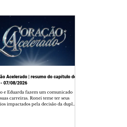
ão Acelerado | resumo do capítulo de
 - 07/08/2026
o e Eduarda fazem um comunicado
suas carreiras. Ronei teme ter seus
ios impactados pela decisão da dupla.
e decide prestar queixa contra
ica. Gael descobre que Naiane passou
ações sigilosas para Talita. Ronei