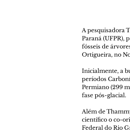
A pesquisadora 
Paraná (UFPR), p
fósseis de árvor
Ortigueira, no No
Inicialmente, a b
períodos Carboníf
Permiano (299 mi
fase pós-glacial.
Além de Thammy, 
científico o co-o
Federal do Rio G