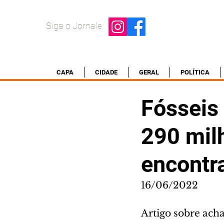
Siga o Jornale
CAPA
CIDADE
GERAL
POLÍTICA
Fósseis
290 mil
encontr
16/06/2022
Artigo sobre ach