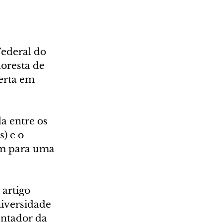
ederal do 
oresta de 
erta em 
a entre os 
) e o 
em para uma 
artigo 
niversidade 
ntador da 