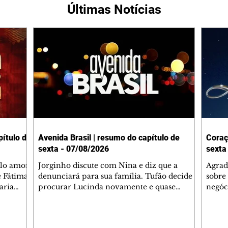
Últimas Notícias
ítulo de
Avenida Brasil | resumo do capítulo de
Coraç
sexta - 07/08/2026
sexta
elo amor
Jorginho discute com Nina e diz que a
Agrad
e Fátima
denunciará para sua família. Tufão decide
sobre 
aria
procurar Lucinda novamente e quase
negóc
u
encontra Nina no lixão. Débora se
Janet
do,
preocupa com Jorginho. Monalisa pede que
Verôn
esteve
Olenka não a deixe sozinha. Tufão
inform