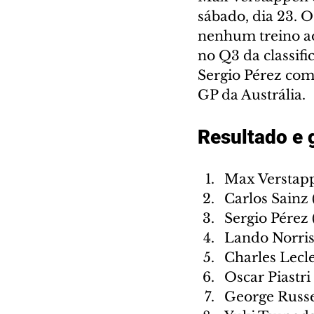
sábado, dia 23. O
nenhum treino ao
no Q3 da classif
Sergio Pérez comp
GP da Austrália.
Resultado e 
Max Verstapp
Carlos Sainz 
Sergio Pérez
Lando Norri
Charles Lecle
Oscar Piastr
George Russe