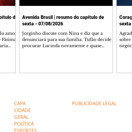
ítulo de
Avenida Brasil | resumo do capítulo de
Coraç
sexta - 07/08/2026
sexta
elo amor
Jorginho discute com Nina e diz que a
Agrad
e Fátima
denunciará para sua família. Tufão decide
sobre 
aria
procurar Lucinda novamente e quase
negóc
u
encontra Nina no lixão. Débora se
Janet
do,
preocupa com Jorginho. Monalisa pede que
Verôn
esteve
Olenka não a deixe sozinha. Tufão
inform
 Alika o
encontra Jorginho e o leva para casa. Max é
procu
. Chinua
hostil com Carminha. Diógenes se irrita
que e
quando Tavinho diz que não negociará o
decep
 Pascoal
passe de Roni por causa de sua sexualidade.
que s
Editorias
Editais Certificados
re que
Janaína admite para Jorginho que Lúcio e
preoc
r aos
Max estavam envolvidos na tentativa de
Cinar
CAPA
PUBLICIDADE LEGAL
assalto à
desco
CIDADE
GERAL
POLÍTICA
ESPORTES