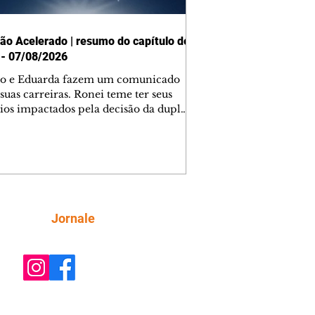
ão Acelerado | resumo do capítulo de
 - 07/08/2026
o e Eduarda fazem um comunicado
suas carreiras. Ronei teme ter seus
ios impactados pela decisão da dupla.
e decide prestar queixa contra
ica. Gael descobre que Naiane passou
ações sigilosas para Talita. Ronei
ra Verônica novamente e descobre
la deixou Bom Retorno. Gael se
ciona com Naiane. Valéria anuncia
e mudará de país, e Eduarda se
Siga
Jornale
upa com Sol. Palhares desconfia de
a em relação a Zilá. Ronei e Cinara
nfia