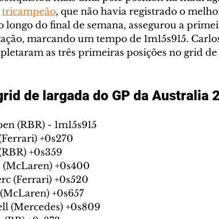
 
tricampeão
, que não havia registrado o melh
 longo do final de semana, assegurou a primei
icação, marcando um tempo de 1m15s915. Carlos
letaram as três primeiras posições no grid de
grid de largada do GP da Australia 
en (RBR) - 1m15s915
(Ferrari) +0s270
 (RBR) +0s359
s (McLaren) +0s400
rc (Ferrari) +0s520
i (McLaren) +0s657
ll (Mercedes) +0s809