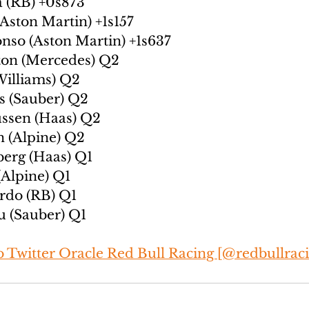
 (RB) +0s873
(Aston Martin) +1s157
nso (Aston Martin) +1s637
ton (Mercedes) Q2
Williams) Q2
as (Sauber) Q2
ssen (Haas) Q2
 (Alpine) Q2
erg (Haas) Q1
(Alpine) Q1
ardo (RB) Q1
 (Sauber) Q1
Twitter Oracle Red Bull Racing [@redbullrac