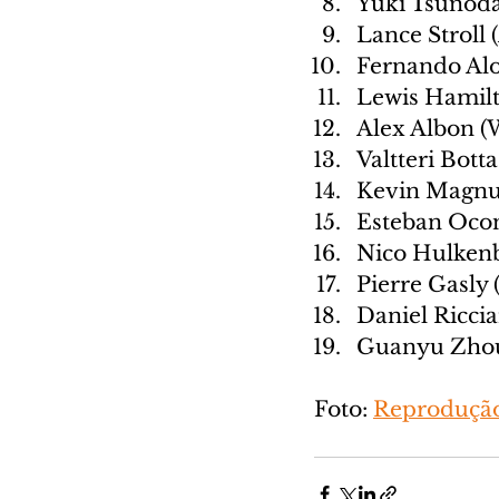
Yuki Tsunoda
Lance Stroll 
Fernando Alo
Lewis Hamil
Alex Albon (
Valtteri Bott
Kevin Magnu
Esteban Ocon
Nico Hulkenb
Pierre Gasly 
Daniel Ricci
Guanyu Zhou
Foto: 
Reprodução 