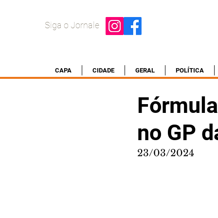
Siga o Jornale
CAPA
CIDADE
GERAL
POLÍTICA
Fórmula 
no GP da
23/03/2024