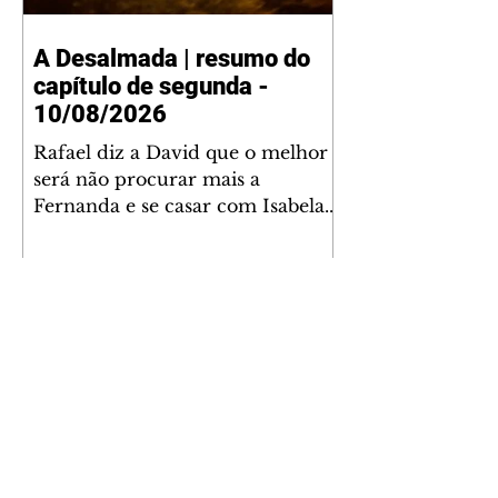
A Desalmada | resumo do
capítulo de segunda -
10/08/2026
Rafael diz a David que o melhor
será não procurar mais a
Fernanda e se casar com Isabela.
Júlia diz a Otávio que sua esposa
desconfia que ele tem uma
amante. Diante do túmulo de
Santiago, Fernanda diz que quer
justiça para ele mas, ao mesmo
tempo, se apaixonou por Rafael.
Martina critica David por ainda
não conhecer Clara e Sandra.
Fernanda confessa a Joana que
não consegue parar de pensar em