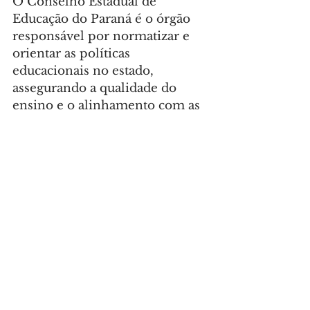
O Conselho Estadual de 
Educação do Paraná é o órgão 
responsável por normatizar e 
orientar as políticas 
educacionais no estado, 
assegurando a qualidade do 
ensino e o alinhamento com as 
demandas da sociedade. A 
regulamentação das 
microcredenciais é mais um 
passo na modernização do 
sistema educacional 
paranaense, que busca integrar 
educação, tecnologia e mercado 
de trabalho.
Foto: SETI
GERAL