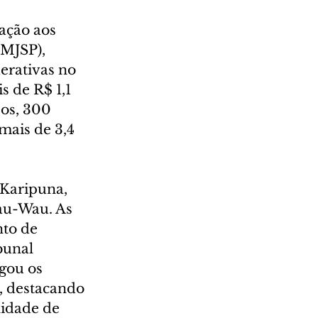
ação aos 
(MJSP), 
erativas no 
 de R$ 1,1 
sos, 300 
mais de 3,4 
 Karipuna, 
au-Wau. As 
to de 
unal 
gou os 
s, destacando 
idade de 