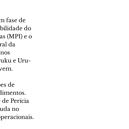
m fase de 
bilidade do 
as (MPI) e o 
al da 
nos 
ruku e Uru-
 vem.
es de 
dimentos. 
 de Perícia 
juda no 
peracionais.