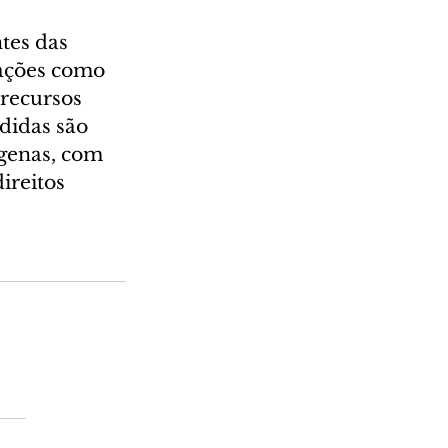
tes das 
 ações como 
recursos 
didas são 
genas, com 
ireitos 