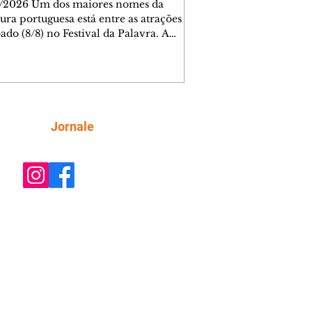
/2026 Um dos maiores nomes da
tura portuguesa está entre as atrações
ado (8/8) no Festival da Palavra. A
a edição do evento movimenta
ba com diversos autores locais,
ais e internacionais, incluindo Valter
Mãe. Os ingressos para a mesa do
 foram esgotados em menos de cinco
os. Outras atrações, como mesas de
Siga
Jornale
rsa e espetáculos teatrais, completam
da do dia, totalmente gratuita.
ra AQUI os outros participantes. A De