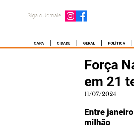
Siga o Jornale
CAPA
CIDADE
GERAL
POLÍTICA
Força N
em 21 t
11/07/2024
Entre janeir
milhão