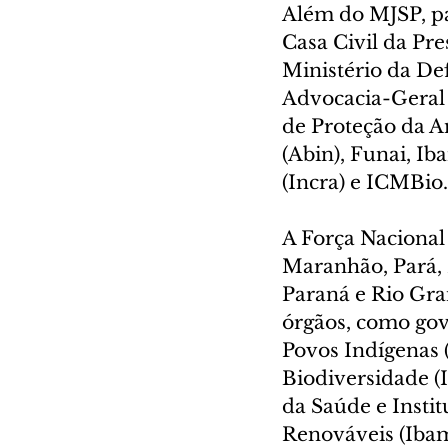
Além do MJSP, pa
Casa Civil da Pre
Ministério da Def
Advocacia-Geral 
de Proteção da A
(Abin), Funai, Ib
(Incra) e ICMBio.
A Força Nacional
Maranhão, Pará, 
Paraná e Rio Gra
órgãos, como gov
Povos Indígenas 
Biodiversidade (I
da Saúde e Insti
Renováveis (Ibam