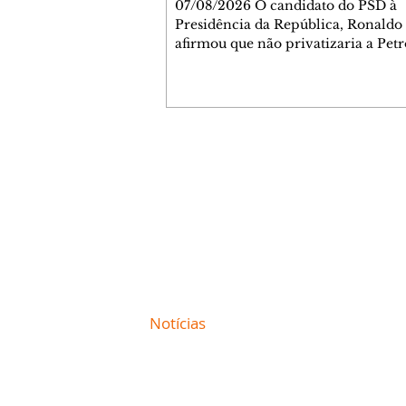
07/08/2026 O candidato do PSD à
Presidência da República, Ronaldo
afirmou que não privatizaria a Petr
Banco do Brasil e a Caixa Econômi
Federal, mas admitiu a privatizaçã
segmentos do gás, se eleito. As decl
ocorreram nesta sexta-feira, 7, dur
sabatina da GloboNews. Ao ser que
sobre vender partes da Petrobras, 
Contato comercial
respondeu: "Depende. A Petrobras e
mmjornale@gmail.com
deixando muito a desejar na área de
Telefone: (41) 99978-9956
Em seguida, afirmou: "Agora, você 
Redação
E-mail:
redacaojornale@gmail.com
Site de
Notícias
de Curitiba / Paraná