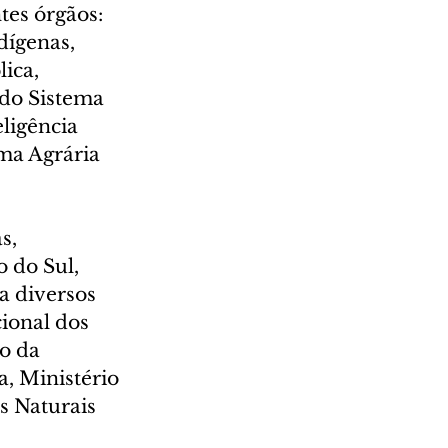
es órgãos: 
dígenas, 
ica, 
do Sistema 
ligência 
ma Agrária 
s, 
 do Sul, 
a diversos 
ional dos 
o da 
, Ministério 
s Naturais 