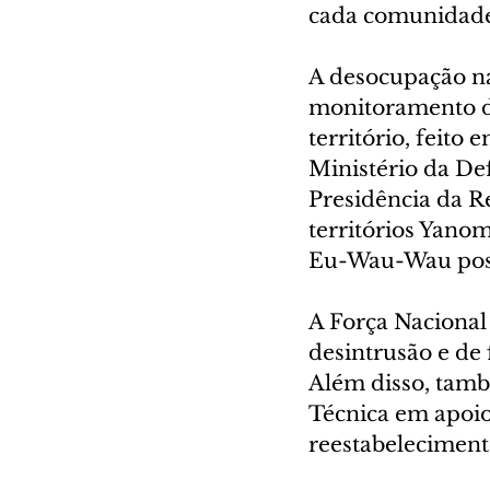
cada comunidade
A desocupação na 
monitoramento da
território, feito
Ministério da De
Presidência da R
territórios Yano
Eu-Wau-Wau poss
A Força Nacional 
desintrusão e de 
Além disso, també
Técnica em apoio 
reestabeleciment