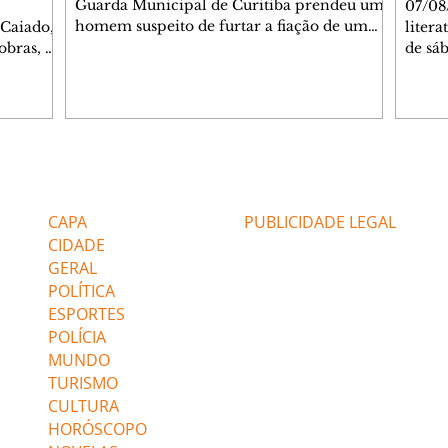
Guarda Municipal de Curitiba prendeu um
07/08
homem suspeito de furtar a fiação de um
 Caiado,
litera
semáforo no cruzamento das ruas
obras, o
de sáb
Engenheiros Rebouças e Comendador
ca
quart
Franco, no bairro Rebouças. Uma equipe da
o de
Curiti
GM foi acionada pelo Núcleo Matriz para
arações
nacion
atender a uma denúncia de furto no local.
ante
Hugo 
Quando os guardas chegaram, o suspeito já
stionado
autor
havia sido detido por populares, que o
Caiado
minut
Editorias
Editais Certificados
apontaram como autor do crime. Durante a
stá
conve
verificação, os agentes constataram que o s
 gás".
a agen
CAPA
PUBLICIDADE LEGAL
não po
Confi
CIDADE
GERAL
POLÍTICA
ESPORTES
POLÍCIA
MUNDO
TURISMO
CULTURA
HORÓSCOPO