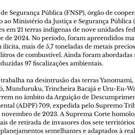
 de Segurança Pública (FNSP), órgão de cooper
 ao Ministério da Justiça e Segurança Pública 
es em 21 terras indígenas de nove unidades fed
e de 2024. No período, foram apreendidos mais
ilícita, mais de 5,7 toneladas de metais precio
 litros de combustível. Ainda foram abordadas 
duzidas 97 fiscalizações ambientais.
 trabalha na desintrusão das terras Yanomami,
pó, Munduruku, Trincheira Bacajá e Uru-Eu-W
rrem no âmbito da Arguição de Descumprimen
ental (ADPF) 709, expedida pelo Supremo Trib
m novembro de 2023. A Suprema Corte homolo
is de retirada de invasores dos sete território
 planejamentos semelhantes e adaptados à real