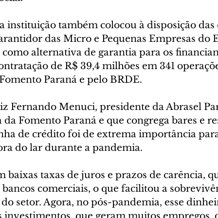
 a instituição também colocou à disposição das
rantidor das Micro e Pequenas Empresas do E
como alternativa de garantia para os financia
ontratação de R$ 39,4 milhões em 341 operaçõe
a Fomento Paraná e pelo BRDE.
z Fernando Menuci, presidente da Abrasel Par
a da Fomento Paraná e que congrega bares e res
inha de crédito foi de extrema importância par
ora do lar durante a pandemia.
 baixas taxas de juros e prazos de carência, q
ancos comerciais, o que facilitou a sobrevivê
do setor. Agora, no pós-pandemia, esse dinhei
 investimentos, que geram muitos empregos, 