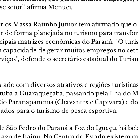
sse setor”, afirma Menuci.
los Massa Ratinho Junior tem afirmado que o
ir de forma planejada no turismo para transfor
ipais matrizes econômicas do Paraná. “O tur
m capacidade de gerar muitos empregos no seto
viços”, defende o secretário estadual do Turis
ado com diversos atrativos e regiões turística
atuba a Guaraqueçaba, passando pela Ilha do Me
Rio Paranapanema (Chavantes e Capivara) e do
sados para o turismo de pesca esportiva.
e São Pedro do Paraná a Foz do Iguaçu, há bela
Lago de Itaipu. No Centro do Estado existem m