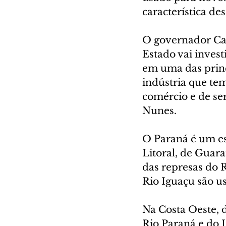
característica de
O governador Car
Estado vai invest
em uma das princ
indústria que te
comércio e de ser
Nunes.
O Paraná é um est
Litoral, de Guar
das represas do 
Rio Iguaçu são u
Na Costa Oeste, d
Rio Paraná e do 