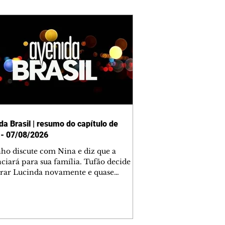
da Brasil | resumo do capítulo de
 - 07/08/2026
nho discute com Nina e diz que a
ciará para sua família. Tufão decide
rar Lucinda novamente e quase
tra Nina no lixão. Débora se
upa com Jorginho. Monalisa pede que
a não a deixe sozinha. Tufão
tra Jorginho e o leva para casa. Max é