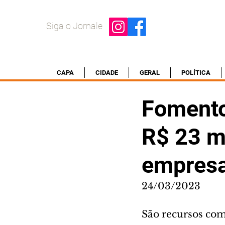
Siga o Jornale
CAPA
CIDADE
GERAL
POLÍTICA
Fomento
R$ 23 mi
empresa
24/03/2023
São recursos com 