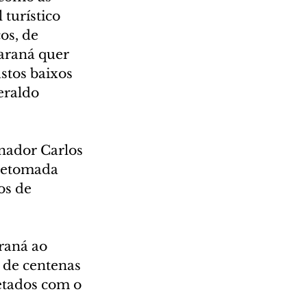
turístico 
os, de 
araná quer 
stos baixos 
eraldo 
nador Carlos 
 retomada 
s de 
raná ao 
 de centenas 
etados com o 