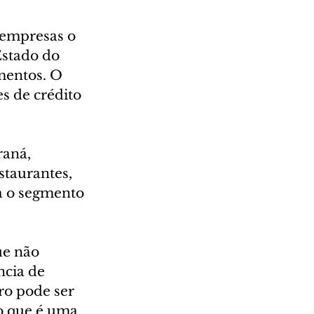
 empresas o 
stado do 
mentos. O 
s de crédito 
aná, 
taurantes, 
a o segmento 
ue não 
ncia de 
ro pode ser 
o que é uma 