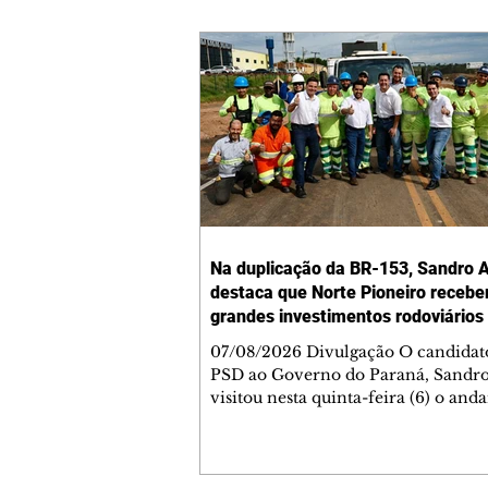
Na duplicação da BR-153, Sandro A
destaca que Norte Pioneiro recebe
grandes investimentos rodoviários
07/08/2026 Divulgação O candidat
PSD ao Governo do Paraná, Sandro
visitou nesta quinta-feira (6) o an
das obras de duplicação da BR-153 
Jacarezinho e Santo Antônio da Pla
Norte Pioneiro, e lembrou que a re