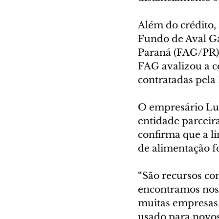
Além do crédito,
Fundo de Aval Ga
Paraná (FAG/PR) 
FAG avalizou a c
contratadas pel
O empresário Lui
entidade parceir
confirma que a l
de alimentação f
“São recursos com
encontramos nos b
muitas empresas 
usado para novos