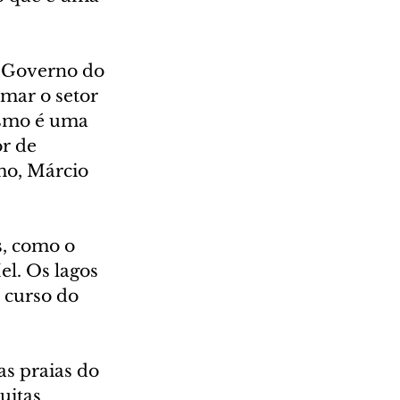
 Governo do 
mar o setor 
ismo é uma 
r de 
mo, Márcio 
s, como o 
l. Os lagos 
 curso do 
s praias do 
uitas 