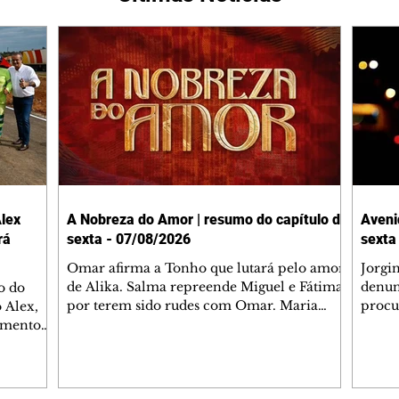
lex
A Nobreza do Amor | resumo do capítulo de
Aveni
rá
sexta - 07/08/2026
sexta
Omar afirma a Tonho que lutará pelo amor
Jorgi
de Alika. Salma repreende Miguel e Fátima
denun
o do
por terem sido rudes com Omar. Maria
procu
 Alex,
Helena aconselha Manoel sobre seu
encon
damento
namoro com Ana Maria. Pressionado,
preoc
entre
Bakari revela a Jendal que Chinua esteve
Olenk
tina, no
em terras inimigas. Omar pede que Alika o
encon
gião será