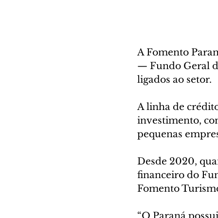
A Fomento Paran
— Fundo Geral d
ligados ao setor. 
A linha de crédi
investimento, co
pequenas empresa
Desde 2020, quan
financeiro do Fu
Fomento Turismo,
“O Paraná possui