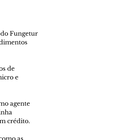
 do Fungetur 
dimentos 
os de 
icro e 
omo agente 
inha 
m crédito.
 como as 