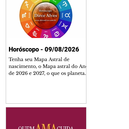
Horóscopo - 09/08/2026
Tenha seu Mapa Astral de
nascimento, o Mapa astral do Ano
de 2026 e 2027, o que os planetas
indicam para o seu: Trabalho,
Amor, Dinheiro, Saúde e Família.
Estudo com 35 páginas. Adquira
já através da nossa loja virtual ou
na loja física: rua Emiliano
Perneta 30 – loja 21 – galeria
Cezar Franco – centro –
Curitiba. Você pode pedir