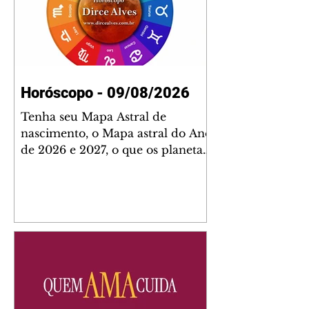
Horóscopo - 09/08/2026
Tenha seu Mapa Astral de
nascimento, o Mapa astral do Ano
de 2026 e 2027, o que os planetas
indicam para o seu: Trabalho,
Amor, Dinheiro, Saúde e Família.
Estudo com 35 páginas. Adquira
já através da nossa loja virtual ou
na loja física: rua Emiliano
Perneta 30 – loja 21 – galeria
Cezar Franco – centro –
Curitiba. Você pode pedir
também através do nosso