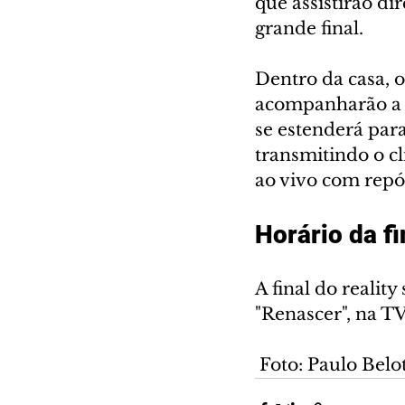
que assistirão di
grande final.
Dentro da casa, o
acompanharão a f
se estenderá para
transmitindo o cl
ao vivo com repór
Horário da f
A final do reality
"Renascer", na T
 Foto: Paulo Bel