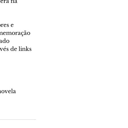
erá na 
res e 
comemoração 
ado 
vés de links 
novela 