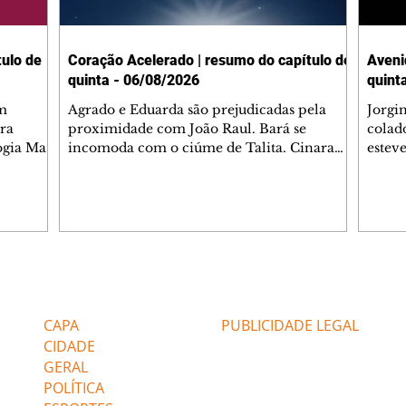
ulo de
Coração Acelerado | resumo do capítulo de
Aveni
quinta - 06/08/2026
quint
m
Agrado e Eduarda são prejudicadas pela
Jorgi
ra
proximidade com João Raul. Bará se
colad
ogia Mau
incomoda com o ciúme de Talita. Cinara
estev
e Rafael
desabafa com Ronei e decide passar uns
infor
dias na casa de Palhares. Agrado pede para
e pro
 casal.
ter uma conversa com Eduarda. Janete
Iran 
 de
confronta Zilá, que garante à irmã que não
Monal
o marido
conhece Verônica. Ronei reconhece uma
Dióge
 seu
possível bolsa de Zilá entre os pertences de
olhei
l
Verônica, e liga para Cinara. Agrado pensa
Verôn
Editorias
Editais Certificados
ntar no
em desfazer sua dupla com Eduarda para
praia
 o
ajudar João Raul sem prejudicar a amiga.
Suele
CAPA
PUBLICIDADE LEGAL
fugir 
CIDADE
GERAL
POLÍTICA