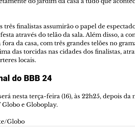
retamente do jardim da casa a tudo que acontec
s três finalistas assumirão o papel de espectado
esta através do telão da sala. Além disso, a 
 fora da casa, com três grandes telões no gram
ima das torcidas nas cidades dos finalistas, atra
teres locais.
inal do BBB 24
 será nesta terça-feira (16), às 22h25, depois da 
V Globo e Globoplay.
ote/Globo