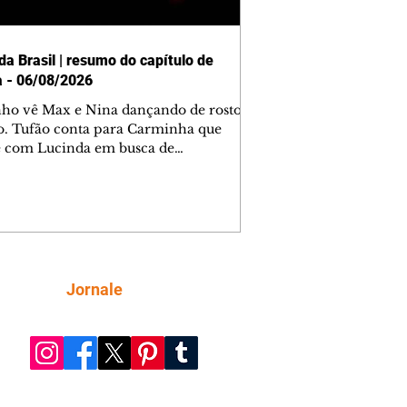
da Brasil | resumo do capítulo de
a - 06/08/2026
nho vê Max e Nina dançando de rosto
o. Tufão conta para Carminha que
e com Lucinda em busca de
mações sobre Rita. Nina despista Max
cura Jorginho, mas não o encontra.
se muda para a casa de Jorginho.
isa pensa em reconquistar Silas.
nes diz a Roni e Leandro que o
ro Tavinho Nunes assistirá ao jogo.
ica e Noêmia perseguem Cadinho na
Siga
Jornale
 deserta. Dolores sugere que Roni peça
n em casamento. Cadinho consegue
da praia