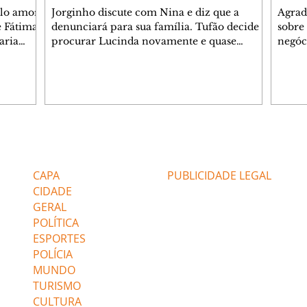
elo amor
Jorginho discute com Nina e diz que a
Agrad
e Fátima
denunciará para sua família. Tufão decide
sobre 
aria
procurar Lucinda novamente e quase
negóc
u
encontra Nina no lixão. Débora se
Janet
do,
preocupa com Jorginho. Monalisa pede que
Verôn
esteve
Olenka não a deixe sozinha. Tufão
inform
 Alika o
encontra Jorginho e o leva para casa. Max é
procu
. Chinua
hostil com Carminha. Diógenes se irrita
que e
quando Tavinho diz que não negociará o
decep
 Pascoal
passe de Roni por causa de sua sexualidade.
que s
Editorias
Editais Certificados
re que
Janaína admite para Jorginho que Lúcio e
preoc
r aos
Max estavam envolvidos na tentativa de
Cinar
CAPA
PUBLICIDADE LEGAL
assalto à
desco
CIDADE
GERAL
POLÍTICA
ESPORTES
POLÍCIA
MUNDO
TURISMO
CULTURA