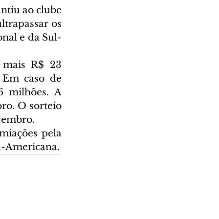
ntiu ao clube 
trapassar os 
onal e da Sul-
 mais R$ 23 
 Em caso de 
6 milhões. A 
o. O sorteio 
vembro.
miações pela 
l-Americana.