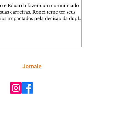
o e Eduarda fazem um comunicado
suas carreiras. Ronei teme ter seus
ios impactados pela decisão da dupla.
e decide prestar queixa contra
ica. Gael descobre que Naiane passou
ações sigilosas para Talita. Ronei
ra Verônica novamente e descobre
la deixou Bom Retorno. Gael se
ciona com Naiane. Valéria anuncia
e mudará de país, e Eduarda se
Siga
Jornale
upa com Sol. Palhares desconfia de
a em relação a Zilá. Ronei e Cinara
nfia