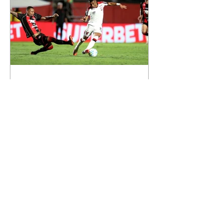
Leonardo. Na imagem, aparecem
os apelidos dos integrantes da
família, entre eles "Papai",
"Mamãe",
Athletico é atropelado pelo
Vitória e está fora da Copa
do Brasil
06/08/2026 Furacão não segurou
a vantagem, foi goleado por 4x0
Divulgação O Athletico encerrou
sua campanha na Copa do Brasil
nesta quinta-feira (6), em uma
noite infeliz em Salvador (BA). O
time paranaense foi superado por
4×0 pelo Vitória, no Barradão, e
viu derreter a vantagem de dois