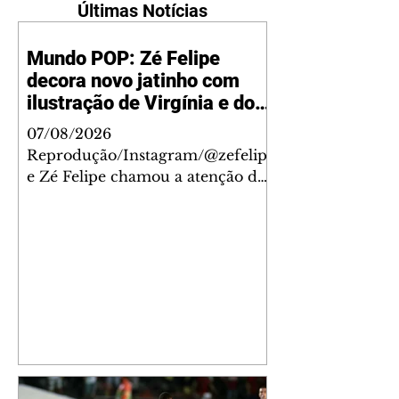
Últimas Notícias
Mundo POP: Zé Felipe
decora novo jatinho com
ilustração de Virgínia e dos
filhos
07/08/2026
Reprodução/Instagram/@zefelip
e Zé Felipe chamou a atenção dos
seguidores ao revelar um detalhe
especial de sua nova aeronave. O
cantor compartilhou nesta
quinta-feira, 6, registros do
jatinho recém-adquirido e
mostrou que decidiu personalizar
o espaço com uma ilustração que
reúne Virginia Fonseca e os três
filhos que eles tiveram juntos:
Maria Alice, Maria Flor e José